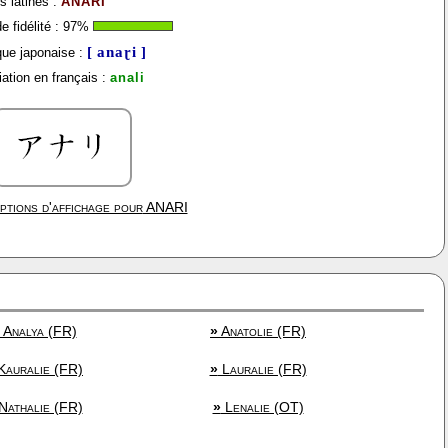
s latines :
ANARI
 fidélité :
97
%
[ anaɽi ]
ue japonaise :
ation en français :
anali
ptions d'affichage pour
ANARI
Analya (FR)
»
Anatolie (FR)
auralie (FR)
»
Lauralie (FR)
Nathalie (FR)
»
Lenalie (OT)