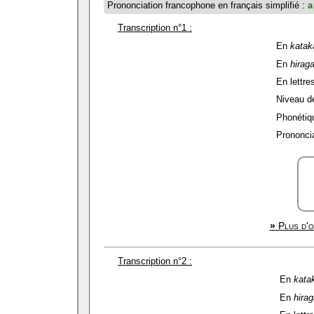
Prononciation francophone en français simplifié :
a
Transcription n°1 :
En
katak
En
hirag
En lettres
Niveau de 
Phonétiqu
Prononcia
»
Plus d'o
Transcription n°2 :
En
kata
En
hira