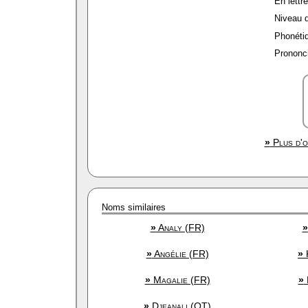
En lettre
Niveau de
Phonétiq
Prononci
»
Plus d'o
Noms similaires
»
Analy (FR)
»
»
Angélie (FR)
»
K
»
Magalie (FR)
»
»
Djeanali (OT)