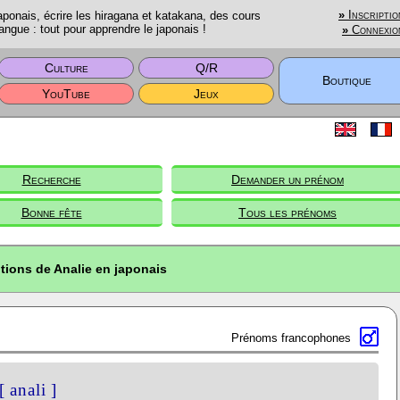
onais, écrire les hiragana et katakana, des cours
»
Inscriptio
angue : tout pour apprendre le japonais !
»
Connexio
Culture
Q/R
Boutique
YouTube
Jeux
Recherche
Demander un prénom
Bonne fête
Tous les prénoms
tions de Analie en japonais
Prénoms francophones
[ anali ]