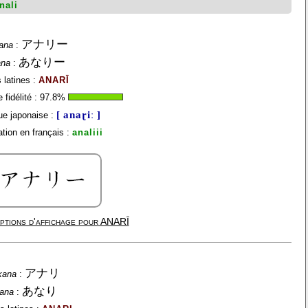
nali
アナリー
ana
:
あなりー
ana
:
 latines :
ANARĪ
fidélité :
97.8
%
[ anaɽiː ]
e japonaise :
tion en français :
analiii
ptions d'affichage pour
ANARĪ
アナリ
kana
:
あなり
gana
: