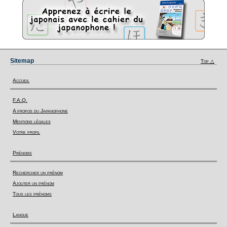
Sitemap
Top △
Accueil
F.A.Q.
A propos du Japanophone
Mentions légales
Votre profil
Prénoms
Rechercher un prénom
Ajouter un prénom
Tous les prénoms
Langue