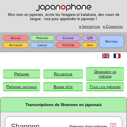
Mon nom en japonais, écrire les hiragana et katakana, des cours de
langue : tout pour apprendre le japonais !
»
Inscription
»
Connexion
Accueil
Prénoms
Culture
Q/R
Boutique
Actualité
Langue
YouTube
Jeux
Demander un
Prénoms
Recherche
prénom
Prénoms japonais
Bonne fête
Tous les prénoms
Transcriptions de Shannen en japonais
Shannen
Prénoms francophones