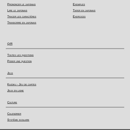
Prononcer le japonais
Exemples
Lire le japonais
Taper en japonais
Tracer les caractères
Exercices
Transcrire en japonais
Q/R
Toutes les questions
Poser une question
Jeux
Kazoku - Jeu de cartes
Jeux en ligne
Culture
Calendrier
Système scolaire