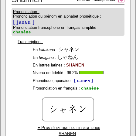
Prononciation :
Prononciation du prénom en alphabet phonétique :
[ ʃanɛn ]
Prononciation francophone en français simplifié :
chanène
Transcription :
シャネン
En
katakana
:
しゃねん
En
hiragana
:
En lettres latines :
SHANEN
Niveau de fidélité :
96.2
%
[ ɕaneɴ ]
Phonétique japonaise :
Prononciation en français :
chanéne
»
Plus d'options d'affichage pour
SHANEN