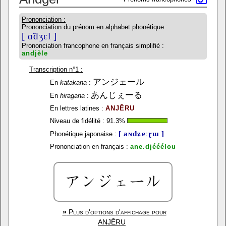
Prononciation :
Prononciation du prénom en alphabet phonétique :
[ ɑ̃dʒɛl ]
Prononciation francophone en français simplifié :
andjèle
Transcription n°1 :
アンジェール
En
katakana
:
あんじぇーる
En
hiragana
:
En lettres latines :
ANJĒRU
Niveau de fidélité :
91.3
%
[ aɴdʑeːɽɯ ]
Phonétique japonaise :
Prononciation en français :
ane.djééélou
»
Plus d'options d'affichage pour
ANJĒRU