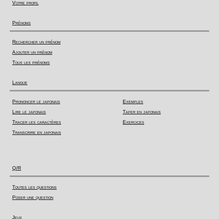
Votre profil
Prénoms
Rechercher un prénom
Ajouter un prénom
Tous les prénoms
Langue
Prononcer le japonais
Exemples
Lire le japonais
Taper en japonais
Tracer les caractères
Exercices
Transcrire en japonais
Q/R
Toutes les questions
Poser une question
Jeux