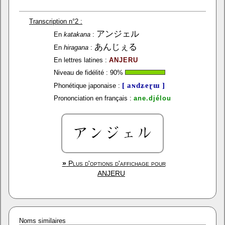
Transcription n°2 :
アンジェル
En
katakana
:
あんじぇる
En
hiragana
:
En lettres latines :
ANJERU
Niveau de fidélité :
90
%
[ aɴdʑeɽɯ ]
Phonétique japonaise :
Prononciation en français :
ane.djélou
»
Plus d'options d'affichage pour
ANJERU
Noms similaires