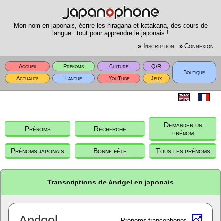
Mon nom en japonais, écrire les hiragana et katakana, des cours de
langue : tout pour apprendre le japonais !
»
Inscription
»
Connexion
Accueil
Prénoms
Culture
Q/R
Boutique
Actualité
Langue
YouTube
Jeux
Demander un
Prénoms
Recherche
prénom
Prénoms japonais
Bonne fête
Tous les prénoms
Transcriptions de Andgel en japonais
Andgel
Prénoms francophones