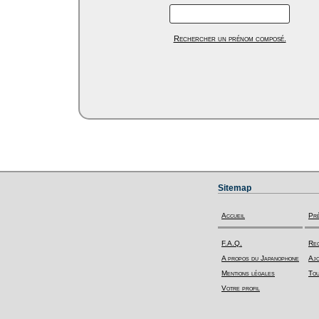
Rechercher un prénom composé.
Sitemap
Accueil
Pr
F.A.Q.
Rec
A propos du Japanophone
Ajo
Mentions légales
Tou
Votre profil