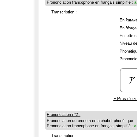
Prononciation francophone en français simplifié :
a
Transcription :
En
katak
En
hiraga
En lettres
Niveau de 
Phonétiqu
Prononciat
»
Plus d'opt
Prononciation n°2 :
Prononciation du prénom en alphabet phonétique :
Prononciation francophone en français simplifié :
a
Transcription :