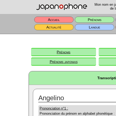
Mon nom en jap
de l
Accueil
Prénoms
Actualité
Langue
Prénoms
Prénoms japonais
Transcript
Angelino
Prononciation n°1 :
Prononciation du prénom en alphabet phonétique :