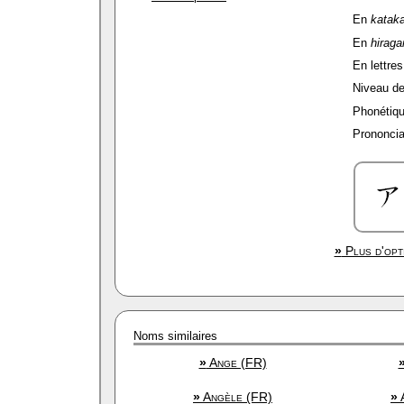
En
katak
En
hiraga
En lettres
Niveau de 
Phonétiqu
Prononciat
»
Plus d'opt
Noms similaires
»
Ange (FR)
»
Angèle (FR)
»
A