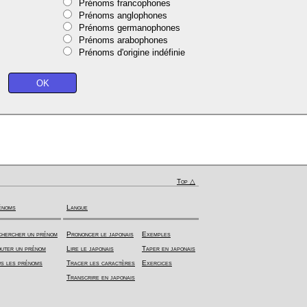
Prénoms francophones
Prénoms anglophones
Prénoms germanophones
Prénoms arabophones
Prénoms d'origine indéfinie
Top △
énoms
Langue
hercher un prénom
Prononcer le japonais
Exemples
uter un prénom
Lire le japonais
Taper en japonais
s les prénoms
Tracer les caractères
Exercices
Transcrire en japonais