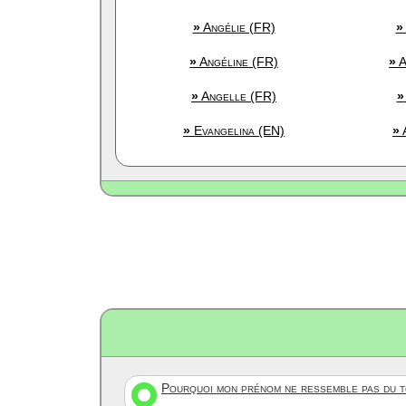
»
Angélie (FR)
»
»
Angéline (FR)
»
A
»
Angelle (FR)
»
»
Evangelina (EN)
»
A
Pourquoi mon prénom ne ressemble pas du to