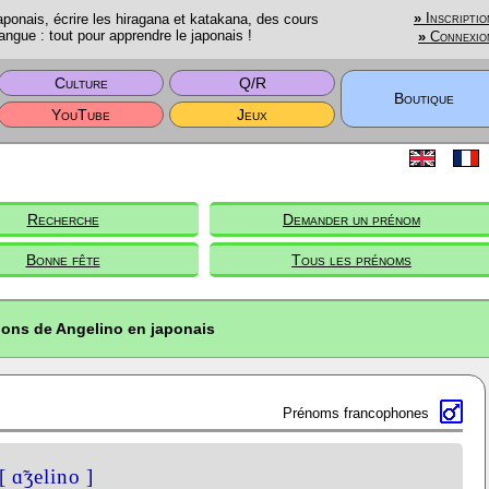
onais, écrire les hiragana et katakana, des cours
»
Inscriptio
angue : tout pour apprendre le japonais !
»
Connexio
Culture
Q/R
Boutique
YouTube
Jeux
Recherche
Demander un prénom
Bonne fête
Tous les prénoms
ions de Angelino en japonais
Prénoms francophones
[ ɑ̃ʒelino ]