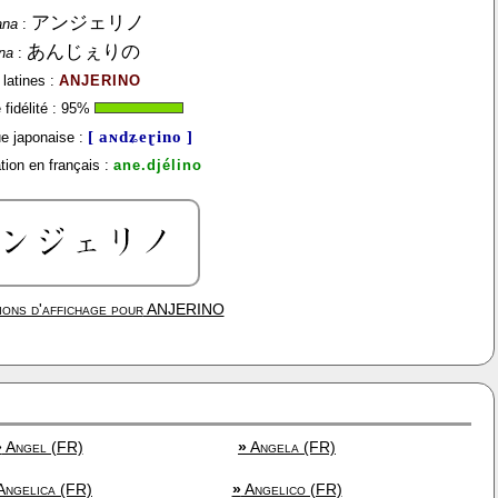
アンジェリノ
ana
:
あんじぇりの
na
:
 latines :
ANJERINO
fidélité :
95
%
[ aɴdʑeɽino ]
e japonaise :
ion en français :
ane.djélino
ions d'affichage pour
ANJERINO
»
Angel (FR)
»
Angela (FR)
ngelica (FR)
»
Angelico (FR)