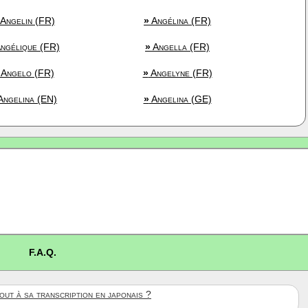
Angelin (FR)
»
Angélina (FR)
ngélique (FR)
»
Angella (FR)
Angelo (FR)
»
Angelyne (FR)
ngelina (EN)
»
Angelina (GE)
F.A.Q.
ut à sa transcription en japonais ?