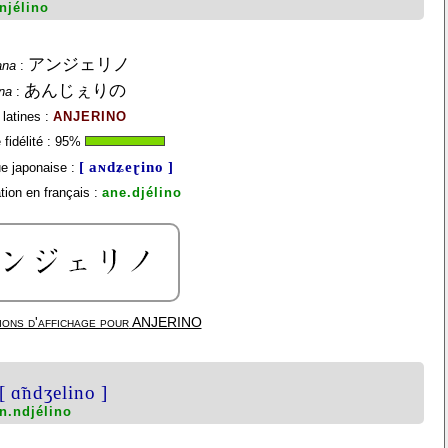
njélino
アンジェリノ
ana
:
あんじぇりの
na
:
 latines :
ANJERINO
fidélité :
95
%
[ aɴdʑeɽino ]
e japonaise :
ion en français :
ane.djélino
ions d'affichage pour
ANJERINO
[ ɑ̃ndʒelino ]
n.ndjélino