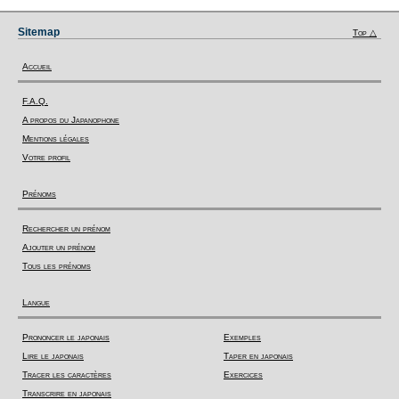
Sitemap
Top △
Accueil
F.A.Q.
A propos du Japanophone
Mentions légales
Votre profil
Prénoms
Rechercher un prénom
Ajouter un prénom
Tous les prénoms
Langue
Prononcer le japonais
Exemples
Lire le japonais
Taper en japonais
Tracer les caractères
Exercices
Transcrire en japonais