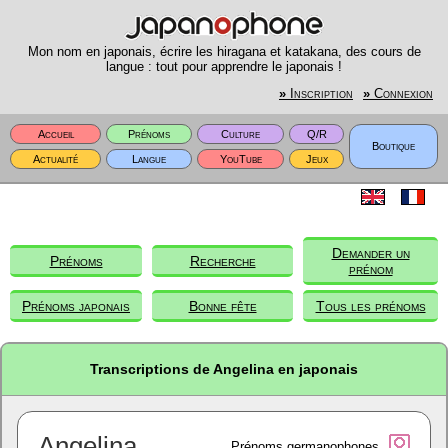
Mon nom en japonais, écrire les hiragana et katakana, des cours de
langue : tout pour apprendre le japonais !
»
Inscription
»
Connexion
Accueil
Prénoms
Culture
Q/R
Boutique
Actualité
Langue
YouTube
Jeux
Demander un
Prénoms
Recherche
prénom
Prénoms japonais
Bonne fête
Tous les prénoms
Transcriptions de Angelina en japonais
Angelina
Prénoms germanophones