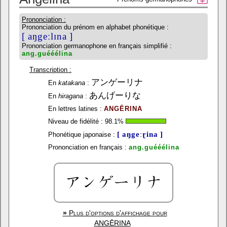
Prononciation :
Prononciation du prénom en alphabet phonétique :
[ aŋgeːlɪna ]
Prononciation germanophone en français simplifié :
ang.guééélina
Transcription :
アンゲーリナ
En
katakana
:
あんげーりな
En
hiragana
:
En lettres latines :
ANGĒRINA
Niveau de fidélité :
98.1
%
[ aŋgeːɽina ]
Phonétique japonaise :
Prononciation en français :
ang.guééélina
»
Plus d'options d'affichage pour
ANGĒRINA