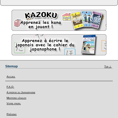
Sitemap
Top △
Accueil
F.A.Q.
A propos du Japanophone
Mentions légales
Votre profil
Prénoms