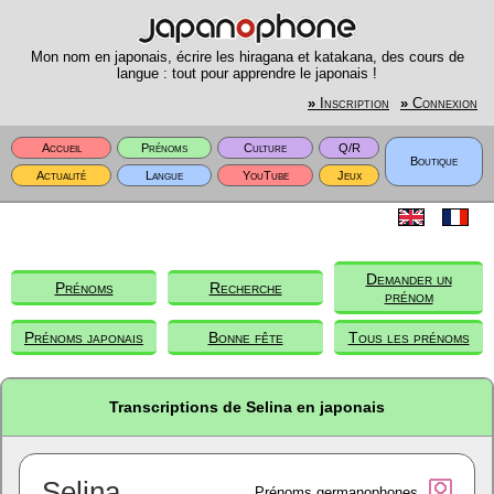
Mon nom en japonais, écrire les hiragana et katakana, des cours de
langue : tout pour apprendre le japonais !
»
Inscription
»
Connexion
Accueil
Prénoms
Culture
Q/R
Boutique
Actualité
Langue
YouTube
Jeux
Demander un
Prénoms
Recherche
prénom
Prénoms japonais
Bonne fête
Tous les prénoms
Transcriptions de Selina en japonais
Selina
Prénoms germanophones