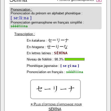
Prononciation :
Prononciation du prénom en alphabet phonétique :
[ seːliːna ]
Prononciation germanophone en français simplifié :
séééliiina
Transcription :
セーリーナ
En
katakana
:
せーりーな
En
hiragana
:
En lettres latines :
SĒRĪNA
Niveau de fidélité :
98.3
%
[ seːɽiːna ]
Phonétique japonaise :
Prononciation en français :
séééliiina
»
Plus d'options d'affichage pour
SĒRĪNA