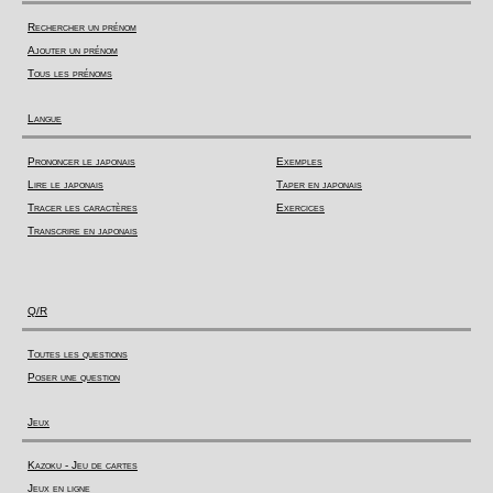
Rechercher un prénom
Ajouter un prénom
Tous les prénoms
Langue
Prononcer le japonais
Exemples
Lire le japonais
Taper en japonais
Tracer les caractères
Exercices
Transcrire en japonais
Q/R
Toutes les questions
Poser une question
Jeux
Kazoku - Jeu de cartes
Jeux en ligne