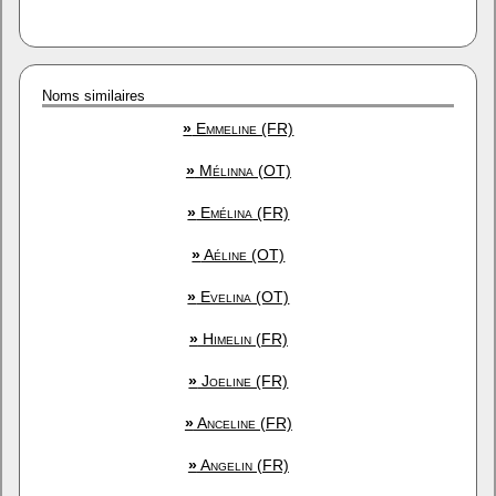
Noms similaires
»
Emmeline (FR)
»
Mélinna (OT)
»
Emélina (FR)
»
Aéline (OT)
»
Evelina (OT)
»
Himelin (FR)
»
Joeline (FR)
»
Anceline (FR)
»
Angelin (FR)