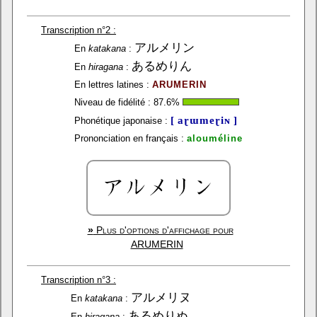
Transcription n°2 :
アルメリン
En
katakana
:
あるめりん
En
hiragana
:
En lettres latines :
ARUMERIN
Niveau de fidélité :
87.6
%
[ aɽɯmeɽiɴ ]
Phonétique japonaise :
Prononciation en français :
alouméline
»
Plus d'options d'affichage pour
ARUMERIN
Transcription n°3 :
アルメリヌ
En
katakana
:
あるめりぬ
En
hiragana
: