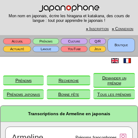
Mon nom en japonais, écrire les hiragana et katakana, des cours de
langue : tout pour apprendre le japonais !
»
Inscription
»
Connexion
Accueil
Prénoms
Culture
Q/R
Boutique
Actualité
Langue
YouTube
Jeux
Demander un
Prénoms
Recherche
prénom
Prénoms japonais
Bonne fête
Tous les prénoms
Transcriptions de Armeline en japonais
Armeline
Prénoms francophones