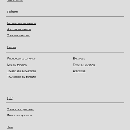
Prénoms
Rechercher un prénom
Ajouter un prénom
Tous les prénoms
Langue
Prononcer le japonais
Exemples
Lire le japonais
Taper en japonais
Tracer les caractères
Exercices
Transcrire en japonais
Q/R
Toutes les questions
Poser une question
Jeux