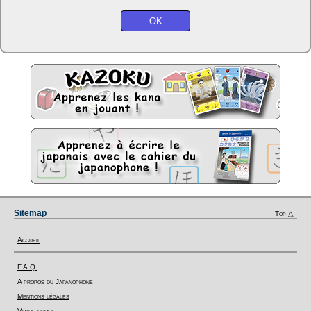
Sitemap
Top △
Accueil
F.A.Q.
A propos du Japanophone
Mentions légales
Votre profil