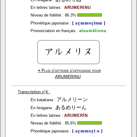
En lettres latines :
ARUMERINU
Niveau de fidélité :
86.3
%
[ aɽɯmeɽinɯ ]
Phonétique japonaise :
Prononciation en français :
aloumélinou
»
Plus d'options d'affichage pour
ARUMERINU
Transcription n°4 :
アルメリーン
En
katakana
:
あるめりーん
En
hiragana
:
En lettres latines :
ARUMERĪN
Niveau de fidélité :
85.6
%
[ aɽɯmeɽiːɴ ]
Phonétique japonaise :