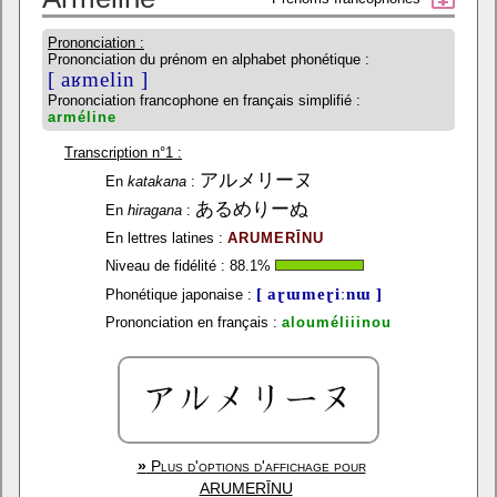
Prononciation :
Prononciation du prénom en alphabet phonétique :
[ aʁmelin ]
Prononciation francophone en français simplifié :
arméline
Transcription n°1 :
アルメリーヌ
En
katakana
:
あるめりーぬ
En
hiragana
:
En lettres latines :
ARUMERĪNU
Niveau de fidélité :
88.1
%
[ aɽɯmeɽiːnɯ ]
Phonétique japonaise :
Prononciation en français :
alouméliiinou
»
Plus d'options d'affichage pour
ARUMERĪNU