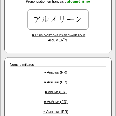
Prononciation en français :
alouméliiine
»
Plus d'options d'affichage pour
ARUMERĪN
Noms similaires
»
Abéline (FR)
»
Adeline (FR)
»
Aëline (FR)
»
Améline (FR)
»
Anceline (FR)