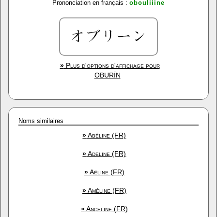
Prononciation en français :
obouliiine
»
Plus d'options d'affichage pour
OBURĪN
Noms similaires
»
Abéline (FR)
»
Adeline (FR)
»
Aëline (FR)
»
Améline (FR)
»
Anceline (FR)