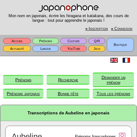
Mon nom en japonais, écrire les hiragana et katakana, des cours de
langue : tout pour apprendre le japonais !
»
Inscription
»
Connexion
Accueil
Prénoms
Culture
Q/R
Boutique
Actualité
Langue
YouTube
Jeux
Demander un
Prénoms
Recherche
prénom
Prénoms japonais
Bonne fête
Tous les prénoms
Transcriptions de Aubeline en japonais
Aubeline
Prénoms francophones