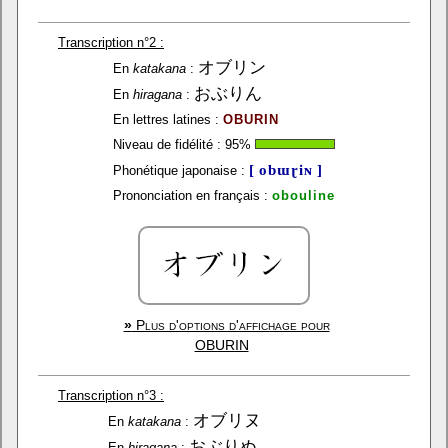
Transcription n°2 :
オブリン
En
katakana
:
おぶりん
En
hiragana
:
En lettres latines :
OBURIN
Niveau de fidélité :
95
%
[ obɯɽiɴ ]
Phonétique japonaise :
Prononciation en français :
obouline
»
Plus d'options d'affichage pour
OBURIN
Transcription n°3 :
オブリヌ
En
katakana
:
おぶりぬ
En
hiragana
: