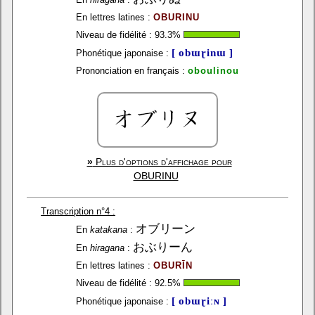
En lettres latines :
OBURINU
Niveau de fidélité :
93.3
%
[ obɯɽinɯ ]
Phonétique japonaise :
Prononciation en français :
oboulinou
»
Plus d'options d'affichage pour
OBURINU
Transcription n°4 :
オブリーン
En
katakana
:
おぶりーん
En
hiragana
:
En lettres latines :
OBURĪN
Niveau de fidélité :
92.5
%
[ obɯɽiːɴ ]
Phonétique japonaise :