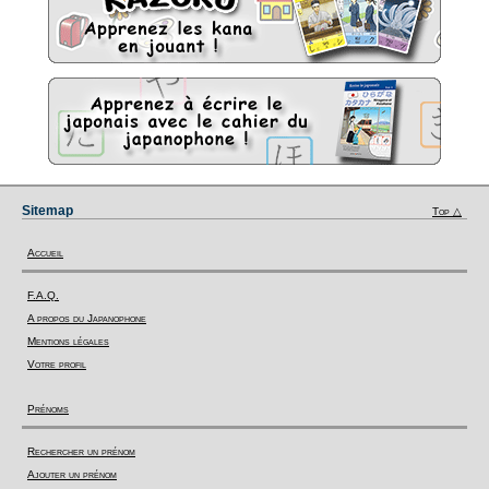
Sitemap
Top △
Accueil
F.A.Q.
A propos du Japanophone
Mentions légales
Votre profil
Prénoms
Rechercher un prénom
Ajouter un prénom