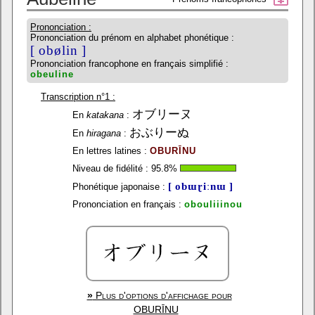
Prononciation :
Prononciation du prénom en alphabet phonétique :
[ obølin ]
Prononciation francophone en français simplifié :
obeuline
Transcription n°1 :
オブリーヌ
En
katakana
:
おぶりーぬ
En
hiragana
:
En lettres latines :
OBURĪNU
Niveau de fidélité :
95.8
%
[ obɯɽiːnɯ ]
Phonétique japonaise :
Prononciation en français :
obouliiinou
»
Plus d'options d'affichage pour
OBURĪNU