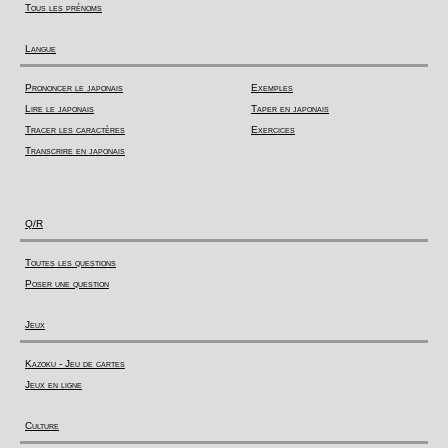
Tous les prénoms
Langue
Prononcer le japonais
Exemples
Lire le japonais
Taper en japonais
Tracer les caractères
Exercices
Transcrire en japonais
Q/R
Toutes les questions
Poser une question
Jeux
Kazoku - Jeu de cartes
Jeux en ligne
Culture