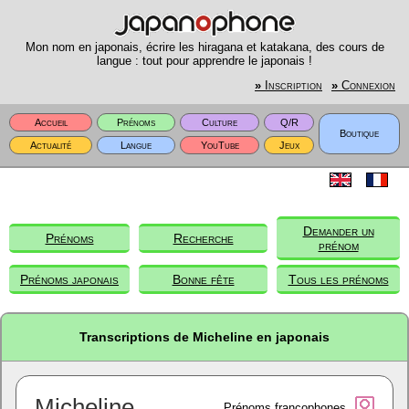
Mon nom en japonais, écrire les hiragana et katakana, des cours de
langue : tout pour apprendre le japonais !
»
Inscription
»
Connexion
Accueil
Prénoms
Culture
Q/R
Boutique
Actualité
Langue
YouTube
Jeux
Demander un
Prénoms
Recherche
prénom
Prénoms japonais
Bonne fête
Tous les prénoms
Transcriptions de Micheline en japonais
Micheline
Prénoms francophones