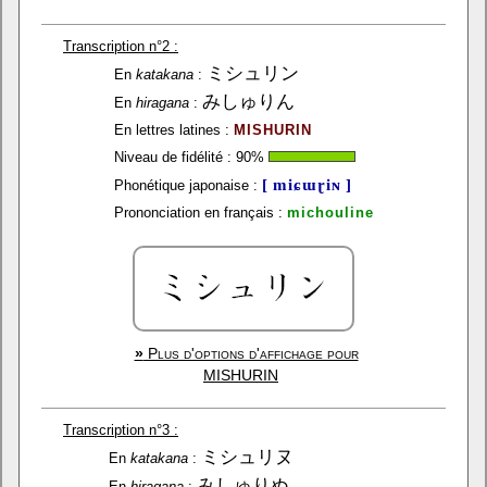
Transcription n°2 :
ミシュリン
En
katakana
:
みしゅりん
En
hiragana
:
En lettres latines :
MISHURIN
Niveau de fidélité :
90
%
[ miɕɯɽiɴ ]
Phonétique japonaise :
Prononciation en français :
michouline
»
Plus d'options d'affichage pour
MISHURIN
Transcription n°3 :
ミシュリヌ
En
katakana
:
みしゅりぬ
En
hiragana
: