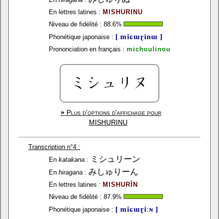
En lettres latines :
MISHURINU
Niveau de fidélité :
88.6
%
[ miɕɯɽinɯ ]
Phonétique japonaise :
Prononciation en français :
michoulinou
»
Plus d'options d'affichage pour
MISHURINU
Transcription n°4 :
ミシュリーン
En
katakana
:
みしゅりーん
En
hiragana
:
En lettres latines :
MISHURĪN
Niveau de fidélité :
87.9
%
[ miɕɯɽiːɴ ]
Phonétique japonaise :