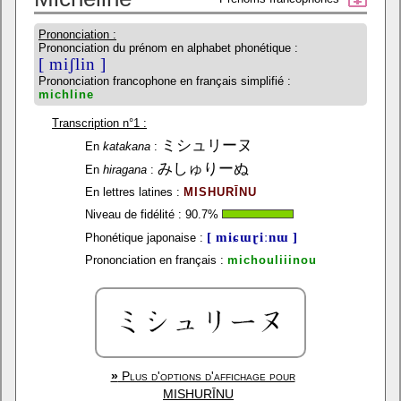
Prononciation :
Prononciation du prénom en alphabet phonétique :
[ miʃlin ]
Prononciation francophone en français simplifié :
michline
Transcription n°1 :
ミシュリーヌ
En
katakana
:
みしゅりーぬ
En
hiragana
:
En lettres latines :
MISHURĪNU
Niveau de fidélité :
90.7
%
[ miɕɯɽiːnɯ ]
Phonétique japonaise :
Prononciation en français :
michouliiinou
»
Plus d'options d'affichage pour
MISHURĪNU