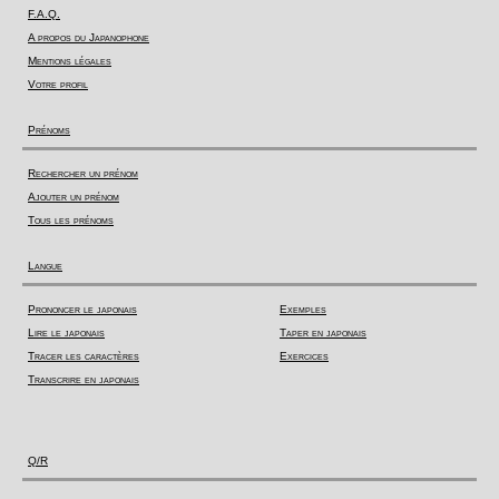
F.A.Q.
A propos du Japanophone
Mentions légales
Votre profil
Prénoms
Rechercher un prénom
Ajouter un prénom
Tous les prénoms
Langue
Prononcer le japonais
Exemples
Lire le japonais
Taper en japonais
Tracer les caractères
Exercices
Transcrire en japonais
Q/R