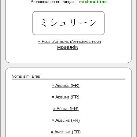
Prononciation en français :
michouliiine
»
Plus d'options d'affichage pour
MISHURĪN
Noms similaires
»
Abéline (FR)
»
Adeline (FR)
»
Aëline (FR)
»
Améline (FR)
»
Anceline (FR)