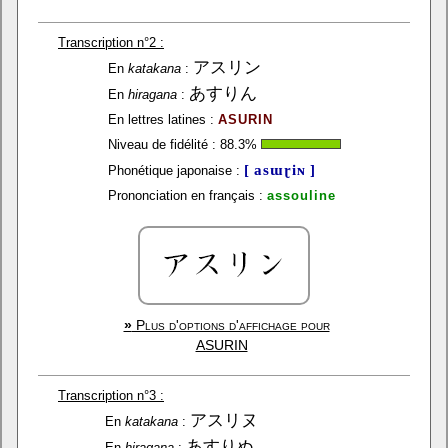
Transcription n°2 :
アスリン
En
katakana
:
あすりん
En
hiragana
:
En lettres latines :
ASURIN
Niveau de fidélité :
88.3
%
[ asɯɽiɴ ]
Phonétique japonaise :
Prononciation en français :
assouline
»
Plus d'options d'affichage pour
ASURIN
Transcription n°3 :
アスリヌ
En
katakana
:
あすりぬ
En
hiragana
: