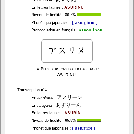
En lettres latines :
ASURINU
Niveau de fidélité :
86.7
%
[ asɯɽinɯ ]
Phonétique japonaise :
Prononciation en français :
assoulinou
»
Plus d'options d'affichage pour
ASURINU
Transcription n°4 :
アスリーン
En
katakana
:
あすりーん
En
hiragana
:
En lettres latines :
ASURĪN
Niveau de fidélité :
85.8
%
[ asɯɽiːɴ ]
Phonétique japonaise :