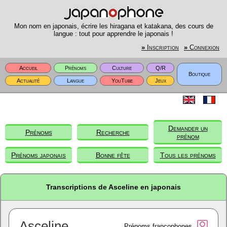
Mon nom en japonais, écrire les hiragana et katakana, des cours de
langue : tout pour apprendre le japonais !
»
Inscription
»
Connexion
Accueil
Prénoms
Culture
Q/R
Boutique
Actualité
Langue
YouTube
Jeux
Demander un
Prénoms
Recherche
prénom
Prénoms japonais
Bonne fête
Tous les prénoms
Transcriptions de Asceline en japonais
Asceline
Prénoms francophones