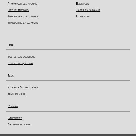
Prononcer le japonais
Exemples
Lire le japonais
Taper en japonais
Tracer les caractères
Exercices
Transcrire en japonais
Q/R
Toutes les questions
Poser une question
Jeux
Kazoku - Jeu de cartes
Jeux en ligne
Culture
Calendrier
Système scolaire