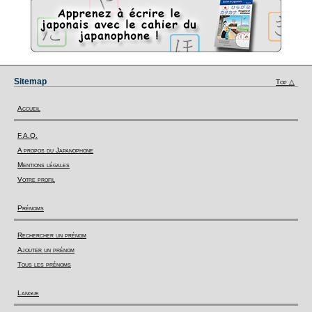
Sitemap
Top △
Accueil
F.A.Q.
A propos du Japanophone
Mentions légales
Votre profil
Prénoms
Rechercher un prénom
Ajouter un prénom
Tous les prénoms
Langue