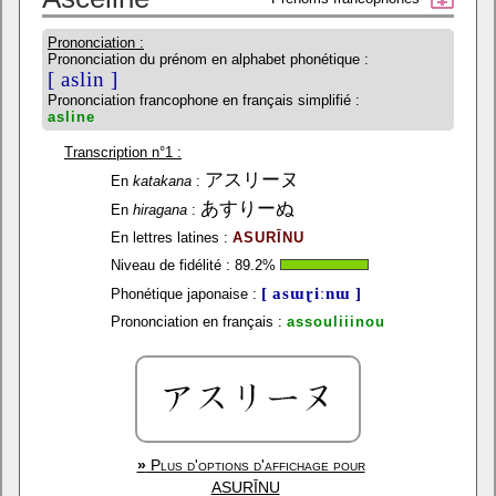
Prononciation :
Prononciation du prénom en alphabet phonétique :
[ aslin ]
Prononciation francophone en français simplifié :
asline
Transcription n°1 :
アスリーヌ
En
katakana
:
あすりーぬ
En
hiragana
:
En lettres latines :
ASURĪNU
Niveau de fidélité :
89.2
%
[ asɯɽiːnɯ ]
Phonétique japonaise :
Prononciation en français :
assouliiinou
»
Plus d'options d'affichage pour
ASURĪNU