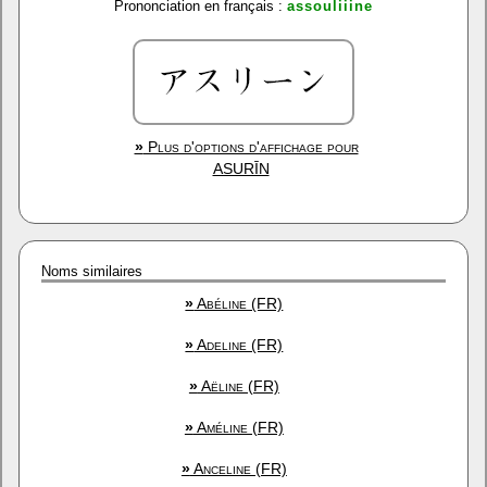
Prononciation en français :
assouliiine
»
Plus d'options d'affichage pour
ASURĪN
Noms similaires
»
Abéline (FR)
»
Adeline (FR)
»
Aëline (FR)
»
Améline (FR)
»
Anceline (FR)