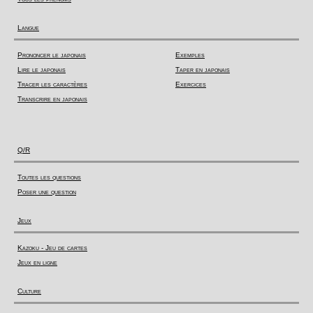
Langue
Prononcer le japonais
Exemples
Lire le japonais
Taper en japonais
Tracer les caractères
Exercices
Transcrire en japonais
Q/R
Toutes les questions
Poser une question
Jeux
Kazoku - Jeu de cartes
Jeux en ligne
Culture