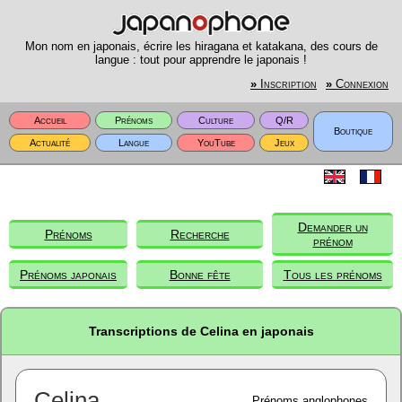
Mon nom en japonais, écrire les hiragana et katakana, des cours de
langue : tout pour apprendre le japonais !
»
Inscription
»
Connexion
Accueil
Prénoms
Culture
Q/R
Boutique
Actualité
Langue
YouTube
Jeux
Demander un
Prénoms
Recherche
prénom
Prénoms japonais
Bonne fête
Tous les prénoms
Transcriptions de Celina en japonais
Celina
Prénoms anglophones