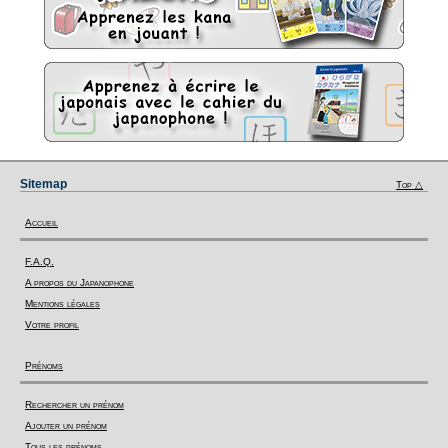
Sitemap
Top △
Accueil
F.A.Q.
A propos du Japanophone
Mentions légales
Votre profil
Prénoms
Rechercher un prénom
Ajouter un prénom
Tous les prénoms