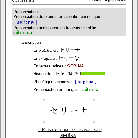
Prononciation :
Prononciation du prénom en alphabet phonétique :
[ seliːnə ]
Prononciation anglophone en français simplifié :
séliiineu
Transcription :
セリーナ
En
katakana
:
せりーな
En
hiragana
:
En lettres latines :
SERĪNA
Niveau de fidélité :
94.2
%
[ seɽiːna ]
Phonétique japonaise :
Prononciation en français :
séliiina
»
Plus d'options d'affichage pour
SERĪNA