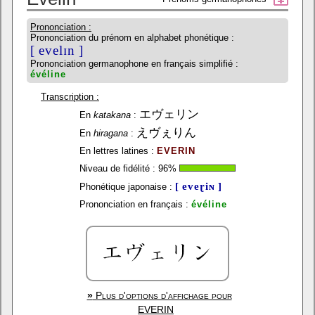
Prononciation :
Prononciation du prénom en alphabet phonétique :
[ evelɪn ]
Prononciation germanophone en français simplifié :
évéline
Transcription :
エヴェリン
En
katakana
:
えヴぇりん
En
hiragana
:
En lettres latines :
EVERIN
Niveau de fidélité :
96
%
[ eveɽiɴ ]
Phonétique japonaise :
Prononciation en français :
évéline
»
Plus d'options d'affichage pour
EVERIN