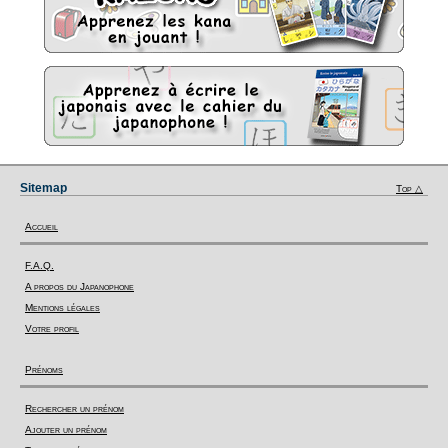
Sitemap
Top △
Accueil
F.A.Q.
A propos du Japanophone
Mentions légales
Votre profil
Prénoms
Rechercher un prénom
Ajouter un prénom