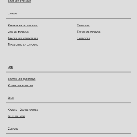
Tous les prénoms
Langue
Prononcer le japonais
Exemples
Lire le japonais
Taper en japonais
Tracer les caractères
Exercices
Transcrire en japonais
Q/R
Toutes les questions
Poser une question
Jeux
Kazoku - Jeu de cartes
Jeux en ligne
Culture