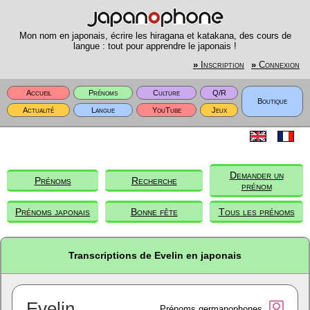
Mon nom en japonais, écrire les hiragana et katakana, des cours de
langue : tout pour apprendre le japonais !
»
Inscription
»
Connexion
Accueil
Prénoms
Culture
Q/R
Boutique
Actualité
Langue
YouTube
Jeux
Demander un
Prénoms
Recherche
prénom
Prénoms japonais
Bonne fête
Tous les prénoms
Transcriptions de Evelin en japonais
Evelin
Prénoms germanophones