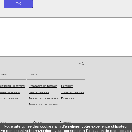
Top △
énoms
Langue
hercher un prénom
Prononcer le japonais
Exemples
uter un prénom
Lire le japonais
Taper en japonais
s les prénoms
Tracer les caractères
Exercices
Transcrire en japonais
Jeux
Culture
Actualité
Notre site utilise des cookies afin d’améliorer votre expérience utilisateur.
En continuant votre navigation, vous consentez à l'utilisation de ces cookies.