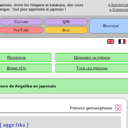
onais, écrire les hiragana et katakana, des cours
»
Inscriptio
angue : tout pour apprendre le japonais !
»
Connexio
Culture
Q/R
Boutique
YouTube
Jeux
Recherche
Demander un prénom
Bonne fête
Tous les prénoms
ions de Angelika en japonais
Prénoms germanophones
[ aŋgeːlɪka ]