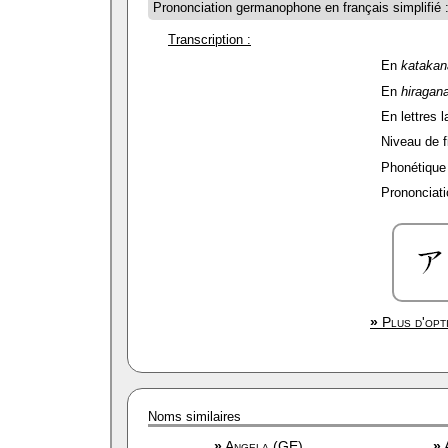
Prononciation germanophone en français simplifié 
Transcription :
En
katakan
En
hiragan
En lettres l
Niveau de fi
Phonétique 
Prononciati
»
Plus d'opt
Noms similaires
»
Angela (GE)
»
A