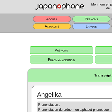
Mon nom en jap
de l
Accueil
Prénoms
Actualité
Langue
Prénoms
Prénoms japonais
Transcript
Angelika
Prononciation :
Prononciation du prénom en alphabet phonétique :