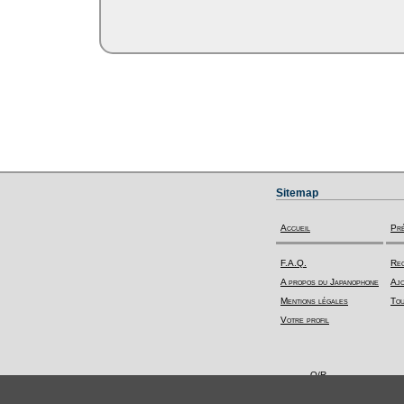
Sitemap
Accueil
Pr
F.A.Q.
Rec
A propos du Japanophone
Ajo
Mentions légales
Tou
Votre profil
Q/R