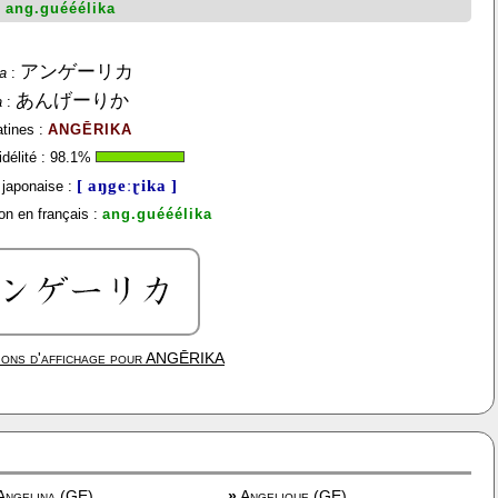
:
ang.guééélika
アンゲーリカ
a
:
あんげーりか
a
:
atines :
ANGĒRIKA
délité :
98.1
%
[ aŋgeːɽika ]
japonaise :
on en français :
ang.guééélika
ions d'affichage pour
ANGĒRIKA
ngelina (GE)
»
Angelique (GE)