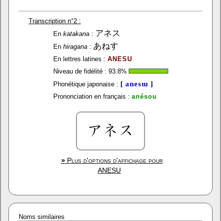
Transcription n°2 :
アネス
En
katakana
:
あねす
En
hiragana
:
En lettres latines :
ANESU
Niveau de fidélité :
93.8
%
[ anesɯ ]
Phonétique japonaise :
Prononciation en français :
anésou
»
Plus d'options d'affichage pour
ANESU
Noms similaires