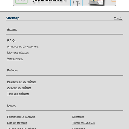
Sitemap
Top △
Accueil
F.A.Q.
A propos du Japanophone
Mentions légales
Votre profil
Prénoms
Rechercher un prénom
Ajouter un prénom
Tous les prénoms
Langue
Prononcer le japonais
Exemples
Lire le japonais
Taper en japonais
Tracer les caractères
Exercices