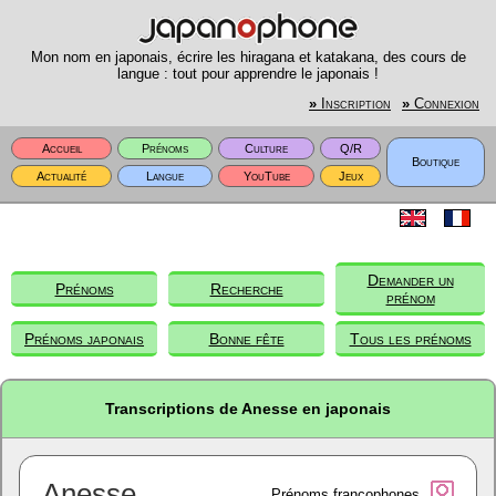
Mon nom en japonais, écrire les hiragana et katakana, des cours de
langue : tout pour apprendre le japonais !
»
Inscription
»
Connexion
Accueil
Prénoms
Culture
Q/R
Boutique
Actualité
Langue
YouTube
Jeux
Demander un
Prénoms
Recherche
prénom
Prénoms japonais
Bonne fête
Tous les prénoms
Transcriptions de Anesse en japonais
Anesse
Prénoms francophones