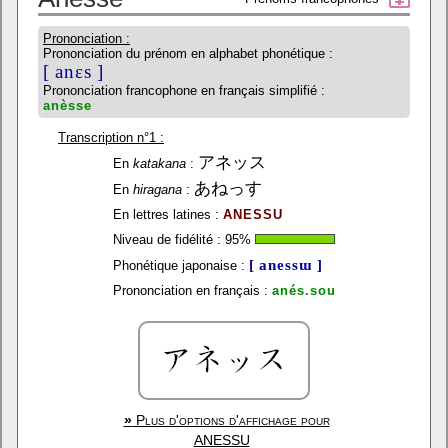
Prononciation :
Prononciation du prénom en alphabet phonétique :
[ anɛs ]
Prononciation francophone en français simplifié :
anèsse
Transcription n°1 :
アネッス
En
katakana
:
あねっす
En
hiragana
:
En lettres latines :
ANESSU
Niveau de fidélité :
95
%
[ anessɯ ]
Phonétique japonaise :
Prononciation en français :
anés.sou
»
Plus d'options d'affichage pour
ANESSU