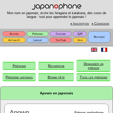
Mon nom en japonais, écrire les hiragana et katakana, des cours de
langue : tout pour apprendre le japonais !
»
Inscription
»
Connexion
Accueil
Prénoms
Culture
Q/R
Boutique
Actualité
Langue
YouTube
Jeux
Demander un
Prénoms
Recherche
prénom
Prénoms japonais
Bonne fête
Tous les prénoms
Apown en japonais
Apown
Prénom anglophone