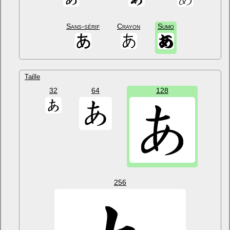
Sans-sérif
Crayon
Sumo
Taille
32
64
128
256