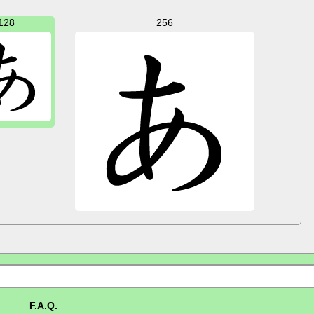
128
256
F.A.Q.