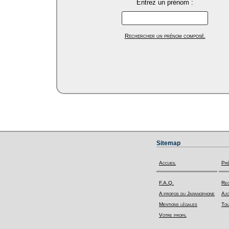
Entrez un prénom :
Rechercher un prénom composé.
Sitemap
Accueil
Pr
F.A.Q.
Rec
A propos du Japanophone
Ajo
Mentions légales
Tou
Votre profil