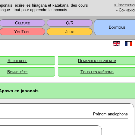
onais, écrire les hiragana et katakana, des cours
»
Inscriptio
angue : tout pour apprendre le japonais !
»
Connexio
Culture
Q/R
Boutique
YouTube
Jeux
Recherche
Demander un prénom
Bonne fête
Tous les prénoms
Apown en japonais
Prénom anglophone