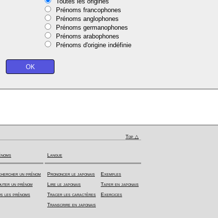
Toutes les origines
Prénoms francophones
Prénoms anglophones
Prénoms germanophones
Prénoms arabophones
Prénoms d'origine indéfinie
Top △
énoms
Langue
hercher un prénom
Prononcer le japonais
Exemples
uter un prénom
Lire le japonais
Taper en japonais
s les prénoms
Tracer les caractères
Exercices
Transcrire en japonais