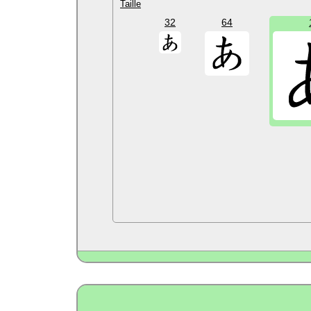
Taille
32
64