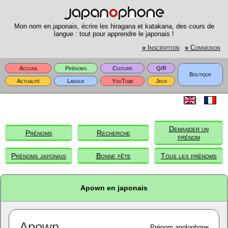
Mon nom en japonais, écrire les hiragana et katakana, des cours de
langue : tout pour apprendre le japonais !
»
Inscription
»
Connexion
Accueil
Prénoms
Culture
Q/R
Boutique
Actualité
Langue
YouTube
Jeux
Demander un
Prénoms
Recherche
prénom
Prénoms japonais
Bonne fête
Tous les prénoms
Apown en japonais
Apown
Prénom anglophone