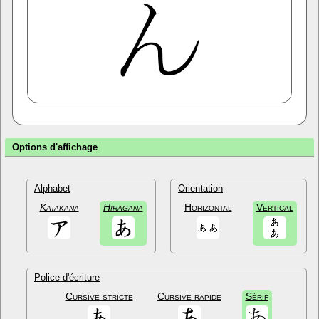
Options d'affichage
Alphabet
Orientation
Katakana
Hiragana
Horizontal
Vertical
Police d'écriture
Cursive stricte
Cursive rapide
Sérif