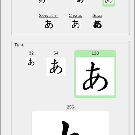
Sans-sérif
Crayon
Sumo
Taille
32
64
128
256