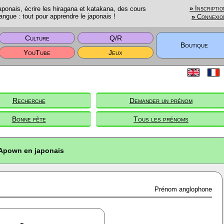
onais, écrire les hiragana et katakana, des cours
»
Inscriptio
angue : tout pour apprendre le japonais !
»
Connexio
Culture
Q/R
Boutique
YouTube
Jeux
Recherche
Demander un prénom
Bonne fête
Tous les prénoms
Apown en japonais
Prénom anglophone