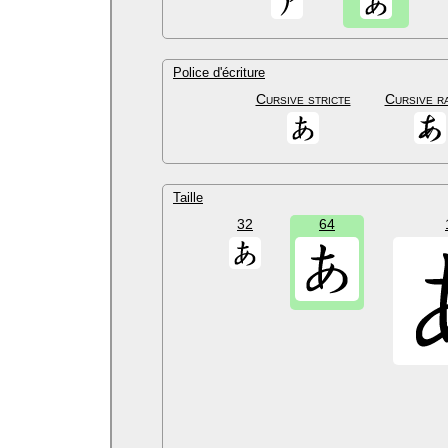
Police d'écriture
Cursive stricte
Cursive r
Taille
32
64