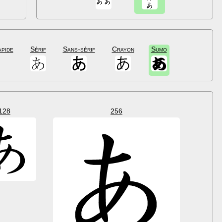
apide
Sérif
Sans-sérif
Crayon
Sumo
128
256