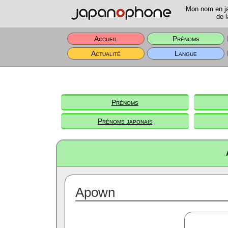
Mon nom en jap
de l
Accueil
Prénoms
Actualité
Langue
Prénoms
Prénoms japonais
Apown