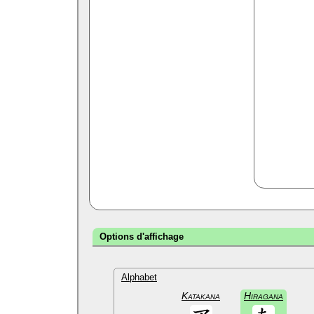
Options d'affichage
Alphabet
Katakana
Hiragana