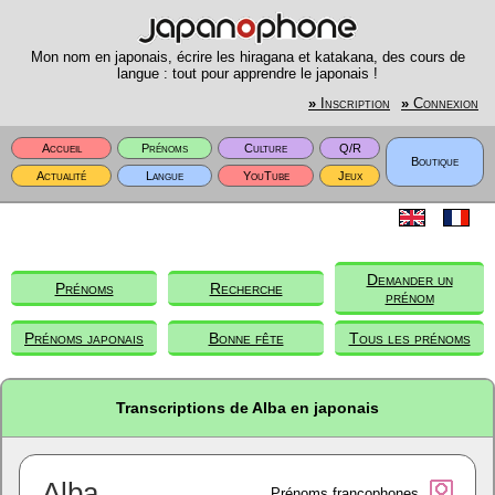
Mon nom en japonais, écrire les hiragana et katakana, des cours de
langue : tout pour apprendre le japonais !
»
Inscription
»
Connexion
Accueil
Prénoms
Culture
Q/R
Boutique
Actualité
Langue
YouTube
Jeux
Demander un
Prénoms
Recherche
prénom
Prénoms japonais
Bonne fête
Tous les prénoms
Transcriptions de Alba en japonais
Alba
Prénoms francophones