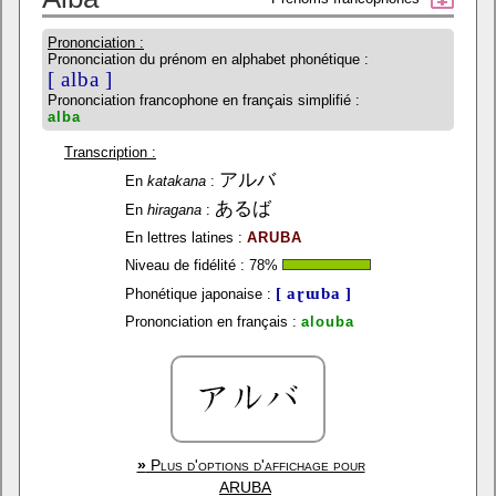
Prononciation :
Prononciation du prénom en alphabet phonétique :
[ alba ]
Prononciation francophone en français simplifié :
alba
Transcription :
アルバ
En
katakana
:
あるば
En
hiragana
:
En lettres latines :
ARUBA
Niveau de fidélité :
78
%
[ aɽɯba ]
Phonétique japonaise :
Prononciation en français :
alouba
»
Plus d'options d'affichage pour
ARUBA