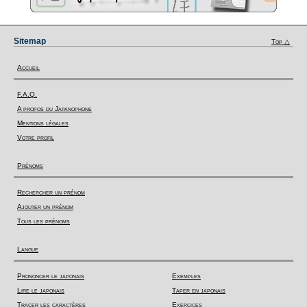
Sitemap
Top △
Accueil
F.A.Q.
A propos du Japanophone
Mentions légales
Votre profil
Prénoms
Rechercher un prénom
Ajouter un prénom
Tous les prénoms
Langue
Prononcer le japonais
Exemples
Lire le japonais
Taper en japonais
Tracer les caractères
Exercices