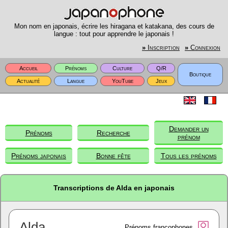
Mon nom en japonais, écrire les hiragana et katakana, des cours de
langue : tout pour apprendre le japonais !
»
Inscription
»
Connexion
Accueil
Prénoms
Culture
Q/R
Boutique
Actualité
Langue
YouTube
Jeux
Demander un
Prénoms
Recherche
prénom
Prénoms japonais
Bonne fête
Tous les prénoms
Transcriptions de Alda en japonais
Alda
Prénoms francophones