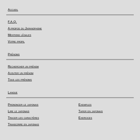
Accueil
F.A.Q.
A propos du Japanophone
Mentions légales
Votre profil
Prénoms
Rechercher un prénom
Ajouter un prénom
Tous les prénoms
Langue
Prononcer le japonais
Exemples
Lire le japonais
Taper en japonais
Tracer les caractères
Exercices
Transcrire en japonais