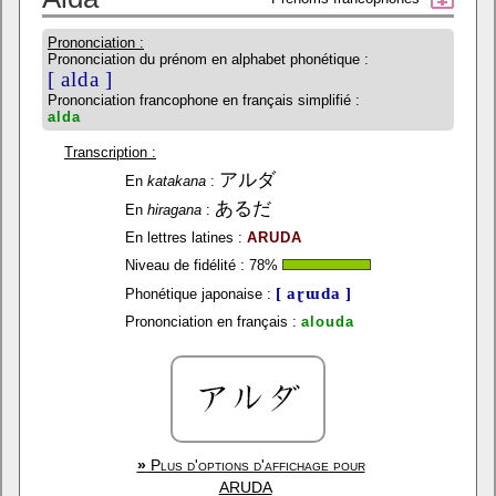
Prononciation :
Prononciation du prénom en alphabet phonétique :
[ alda ]
Prononciation francophone en français simplifié :
alda
Transcription :
アルダ
En
katakana
:
あるだ
En
hiragana
:
En lettres latines :
ARUDA
Niveau de fidélité :
78
%
[ aɽɯda ]
Phonétique japonaise :
Prononciation en français :
alouda
»
Plus d'options d'affichage pour
ARUDA