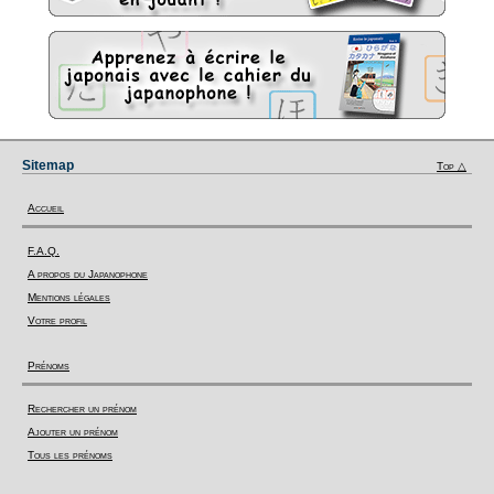
Sitemap
Top △
Accueil
F.A.Q.
A propos du Japanophone
Mentions légales
Votre profil
Prénoms
Rechercher un prénom
Ajouter un prénom
Tous les prénoms