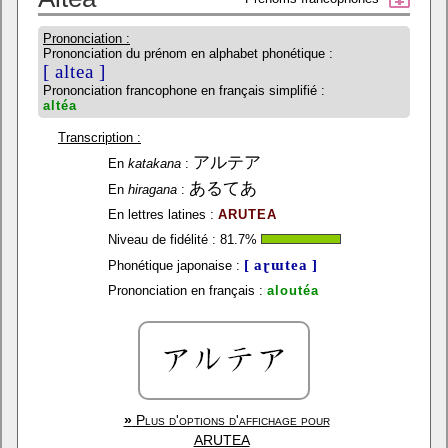
Prononciation :
Prononciation du prénom en alphabet phonétique :
[ altea ]
Prononciation francophone en français simplifié :
altéa
Transcription :
アルテア
En
katakana
:
あるてあ
En
hiragana
:
En lettres latines :
ARUTEA
Niveau de fidélité :
81.7
%
[ aɽɯtea ]
Phonétique japonaise :
Prononciation en français :
aloutéa
»
Plus d'options d'affichage pour
ARUTEA