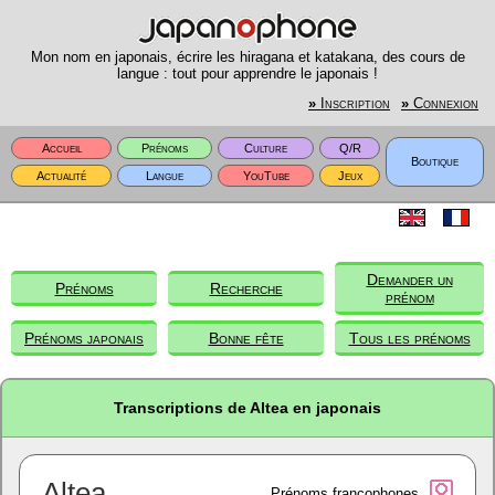
Mon nom en japonais, écrire les hiragana et katakana, des cours de
langue : tout pour apprendre le japonais !
»
Inscription
»
Connexion
Accueil
Prénoms
Culture
Q/R
Boutique
Actualité
Langue
YouTube
Jeux
Demander un
Prénoms
Recherche
prénom
Prénoms japonais
Bonne fête
Tous les prénoms
Transcriptions de Altea en japonais
Altea
Prénoms francophones