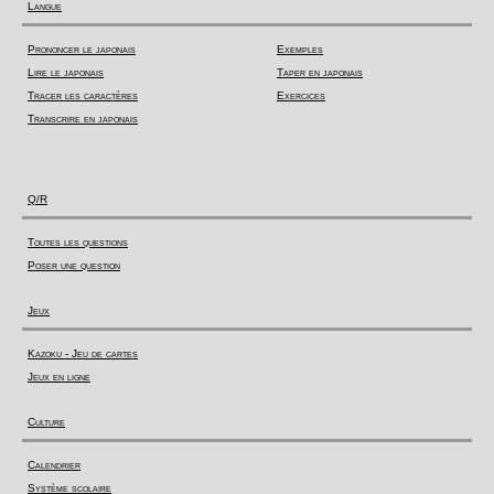
Langue
Prononcer le japonais
Exemples
Lire le japonais
Taper en japonais
Tracer les caractères
Exercices
Transcrire en japonais
Q/R
Toutes les questions
Poser une question
Jeux
Kazoku - Jeu de cartes
Jeux en ligne
Culture
Calendrier
Système scolaire