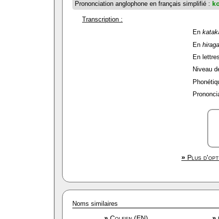
Prononciation anglophone en français simplifié :
k
Transcription :
En
katak
En
hirag
En lettres
Niveau de 
Phonétiqu
Prononcia
»
Plus d'opt
Noms similaires
»
Coleen (EN)
»