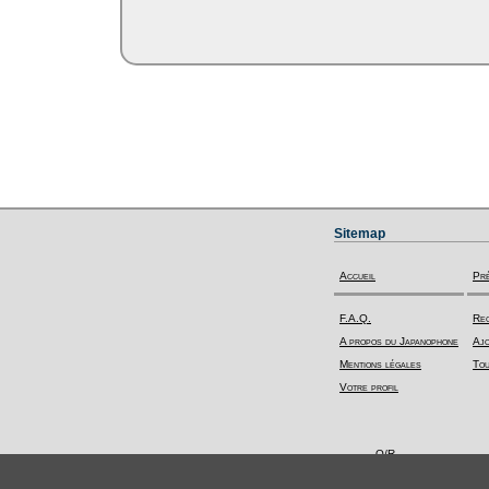
Sitemap
Accueil
Pr
F.A.Q.
Rec
A propos du Japanophone
Ajo
Mentions légales
Tou
Votre profil
Q/R