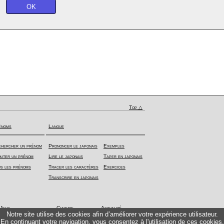
Top △
énoms
Langue
hercher un prénom
Prononcer le japonais
Exemples
uter un prénom
Lire le japonais
Taper en japonais
s les prénoms
Tracer les caractères
Exercices
Transcrire en japonais
Jeux
Culture
Actualité
Notre site utilise des cookies afin d’améliorer votre expérience utilisateur.
En continuant votre navigation, vous consentez à l'utilisation de ces cookies.