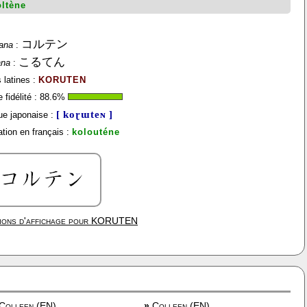
oltène
コルテン
ana
:
こるてん
ana
:
 latines :
KORUTEN
fidélité :
88.6
%
[ koɽɯteɴ ]
e japonaise :
tion en français :
kolouténe
ions d'affichage pour
KORUTEN
Colleen (EN)
»
Colleen (EN)