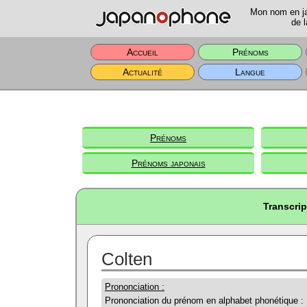
Mon nom en jap
de l
Accueil
Prénoms
Actualité
Langue
Prénoms
Prénoms japonais
Transcrip
Colten
Prononciation :
Prononciation du prénom en alphabet phonétique :