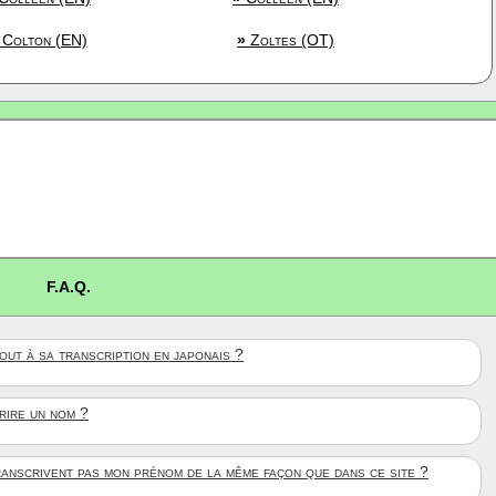
Colton (EN)
»
Zoltes (OT)
F.A.Q.
ut à sa transcription en japonais ?
crire un nom ?
anscrivent pas mon prénom de la même façon que dans ce site ?