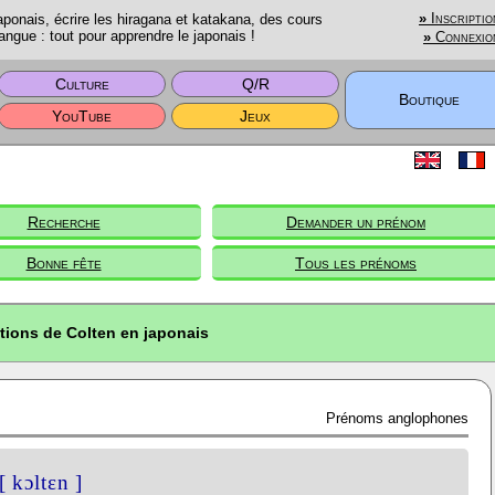
onais, écrire les hiragana et katakana, des cours
»
Inscriptio
angue : tout pour apprendre le japonais !
»
Connexio
Culture
Q/R
Boutique
YouTube
Jeux
Recherche
Demander un prénom
Bonne fête
Tous les prénoms
tions de Colten en japonais
Prénoms anglophones
[ kɔltɛn ]