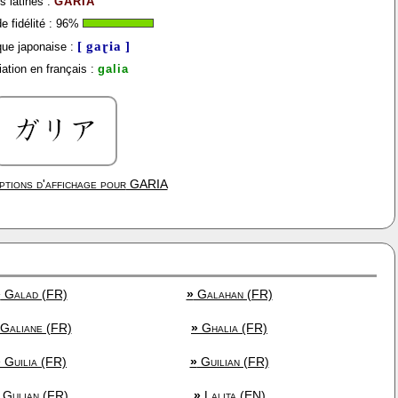
s latines :
GARIA
 fidélité :
96
%
[ gaɽia ]
ue japonaise :
ation en français :
galia
ptions d'affichage pour
GARIA
»
Galad (FR)
»
Galahan (FR)
Galiane (FR)
»
Ghalia (FR)
»
Guilia (FR)
»
Guilian (FR)
Gulian (FR)
»
Lalita (EN)