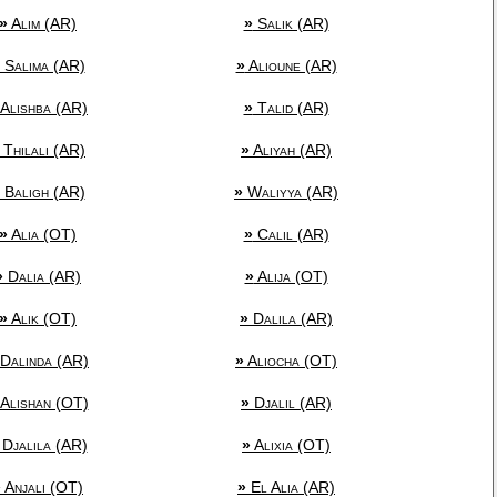
»
Alim (AR)
»
Salik (AR)
Salima (AR)
»
Alioune (AR)
Alishba (AR)
»
Talid (AR)
Thilali (AR)
»
Aliyah (AR)
Baligh (AR)
»
Waliyya (AR)
»
Alia (OT)
»
Calil (AR)
»
Dalia (AR)
»
Alija (OT)
»
Alik (OT)
»
Dalila (AR)
Dalinda (AR)
»
Aliocha (OT)
Alishan (OT)
»
Djalil (AR)
Djalila (AR)
»
Alixia (OT)
»
Anjali (OT)
»
El Alia (AR)