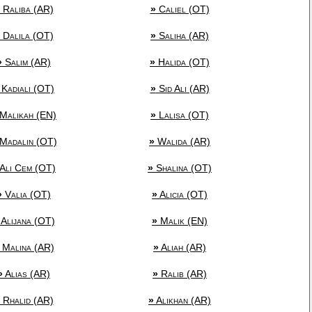
Raliba (AR)
»
Caliel (OT)
Dalila (OT)
»
Saliha (AR)
»
Salim (AR)
»
Halida (OT)
Kadiali (OT)
»
Sid Ali (AR)
Malikah (EN)
»
Lalisa (OT)
Madalin (OT)
»
Walida (AR)
Ali Cem (OT)
»
Shalina (OT)
»
Valia (OT)
»
Alicia (OT)
Alijana (OT)
»
Malik (EN)
Malina (AR)
»
Aliah (AR)
»
Alias (AR)
»
Ralib (AR)
Rhalid (AR)
»
Alikhan (AR)