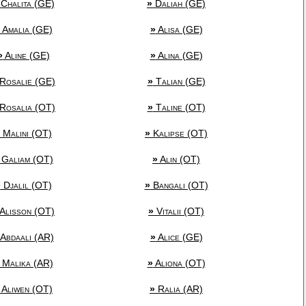
Chalita (GE)
»
Daliah (GE)
Amalia (GE)
»
Alisa (GE)
»
Aline (GE)
»
Alina (GE)
Rosalie (GE)
»
Talian (GE)
Rosalia (OT)
»
Taline (OT)
Malini (OT)
»
Kalipse (OT)
Galiam (OT)
»
Alin (OT)
»
Djalil (OT)
»
Bangali (OT)
Alisson (OT)
»
Vitalii (OT)
Abdaali (AR)
»
Alice (GE)
Malika (AR)
»
Aliona (OT)
Aliwen (OT)
»
Ralia (AR)