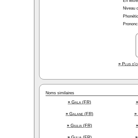
En lettre
Niveau de
Phonétiq
Prononci
»
Plus d'o
Noms similaires
»
Gala (FR)
»
Galane (FR)
»
»
Giulia (FR)
»
Gulia (FR)
»