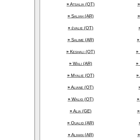
»
Atsalia (OT)
»
»
Saliah (AR)
»
»
évalie (OT)
»
Salime (AR)
»
»
Keshali (OT)
»
»
Wali (AR)
»
»
Myalie (OT)
»
»
Aliane (OT)
»
Walig (OT)
»
»
Alia (GE)
»
»
Oualid (AR)
»
Alihan (AR)
»