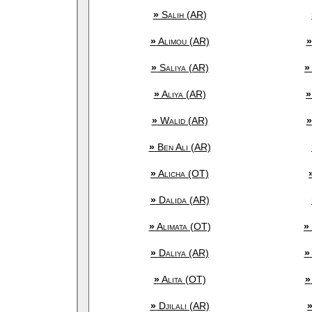
»
Salih (AR)
»
Alimou (AR)
»
»
Saliya (AR)
»
»
Aliya (AR)
»
»
Walid (AR)
»
»
Ben Ali (AR)
»
Alicha (OT)
»
Dalida (AR)
»
Alimata (OT)
»
»
Daliya (AR)
»
»
Alita (OT)
»
»
Djilali (AR)