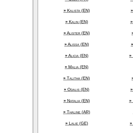
»
Kalista (EN)
»
»
Kalin (EN)
»
»
Alister (EN)
»
Alissa (EN)
»
Alicia (EN)
»
»
Malia (EN)
»
Talitha (EN)
»
Odalis (EN)
»
»
Natalia (EN)
»
»
Thaline (AR)
»
Lalie (GE)
»