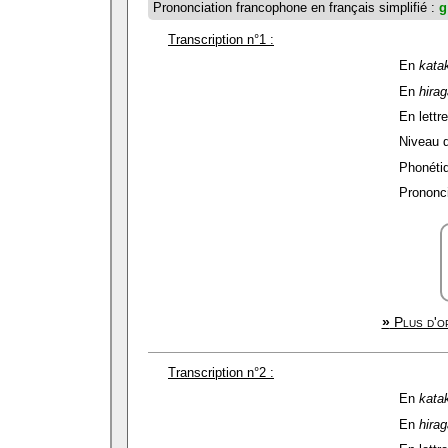
Prononciation francophone en français simplifié :
g
Transcription n°1 :
En
kata
En
hira
En lettre
Niveau de
Phonétiq
Prononci
»
Plus d'op
Transcription n°2 :
En
kata
En
hira