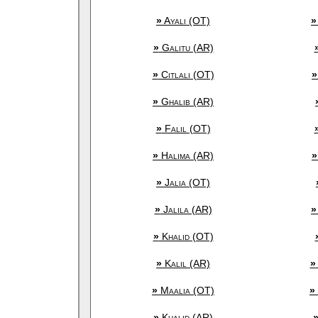
»
Ayali (OT)
»
»
Galitu (AR)
»
Citlali (OT)
»
»
Ghalib (AR)
»
Falil (OT)
»
Halima (AR)
»
»
Jalia (OT)
»
Jalila (AR)
»
»
Khalid (OT)
»
Kalil (AR)
»
»
Maalia (OT)
»
»
Khalid (AR)