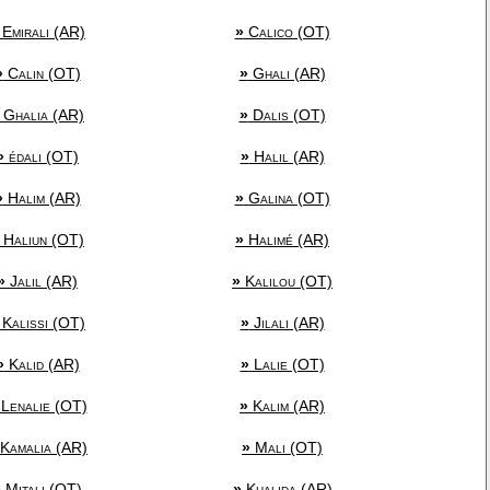
Emirali (AR)
»
Calico (OT)
»
Calin (OT)
»
Ghali (AR)
Ghalia (AR)
»
Dalis (OT)
»
édali (OT)
»
Halil (AR)
»
Halim (AR)
»
Galina (OT)
Haliun (OT)
»
Halimé (AR)
»
Jalil (AR)
»
Kalilou (OT)
Kalissi (OT)
»
Jilali (AR)
»
Kalid (AR)
»
Lalie (OT)
Lenalie (OT)
»
Kalim (AR)
Kamalia (AR)
»
Mali (OT)
»
Mitali (OT)
»
Khalida (AR)