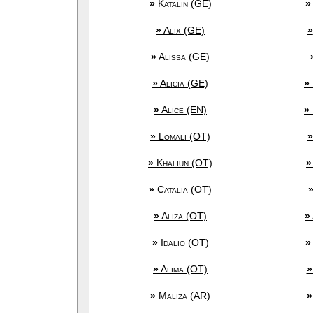
»
Katalin (GE)
»
»
Alix (GE)
»
»
Alissa (GE)
»
Alicia (GE)
»
»
Alice (EN)
»
»
Lomali (OT)
»
»
Khaliun (OT)
»
»
Catalia (OT)
»
Aliza (OT)
»
»
Idalio (OT)
»
»
Alima (OT)
»
»
Maliza (AR)
»