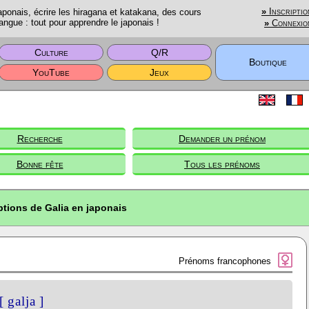
onais, écrire les hiragana et katakana, des cours
»
Inscriptio
angue : tout pour apprendre le japonais !
»
Connexio
Culture
Q/R
Boutique
YouTube
Jeux
Recherche
Demander un prénom
Bonne fête
Tous les prénoms
ptions de Galia en japonais
Prénoms francophones
[ galja ]