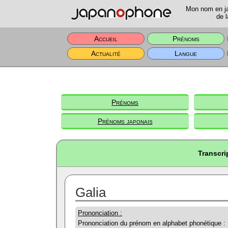
Mon nom en jap
de l
Accueil
Prénoms
Actualité
Langue
Prénoms
Prénoms japonais
Transcri
Galia
Prononciation :
Prononciation du prénom en alphabet phonétique :