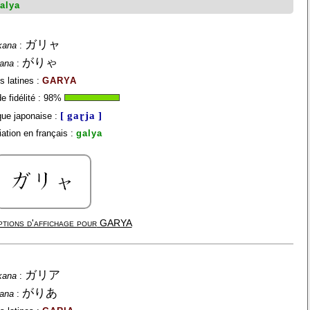
alya
ガリャ
kana
:
がりゃ
gana
:
s latines :
GARYA
 fidélité :
98
%
[ gaɽja ]
ue japonaise :
ation en français :
galya
tions d'affichage pour
GARYA
ガリア
kana
:
がりあ
gana
: