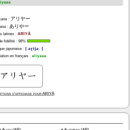
liyaaa
アリヤー
kana
:
ありやー
gana
:
s latines :
ARIYĀ
 fidélité :
98
%
[ aɽijaː ]
ue japonaise :
ation en français :
aliyaaa
ptions d'affichage pour
ARIYĀ
»
Aliah (AR)
»
Alishbah (AR)