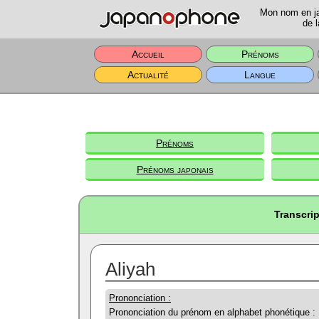
Mon nom en jap
de l
Accueil
Prénoms
Actualité
Langue
Prénoms
Prénoms japonais
Transcrip
Aliyah
Prononciation :
Prononciation du prénom en alphabet phonétique :