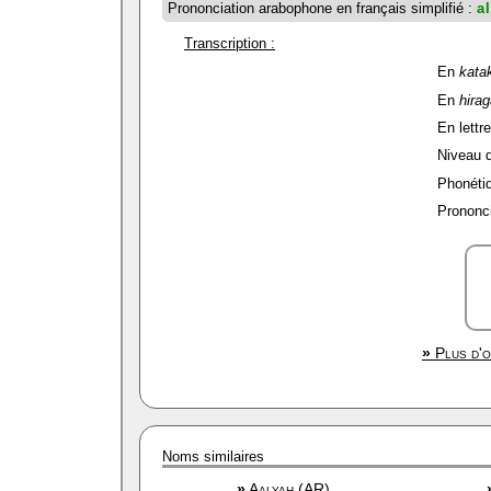
Prononciation arabophone en français simplifié :
a
Transcription :
En
kata
En
hira
En lettre
Niveau de
Phonétiq
Prononci
»
Plus d'o
Noms similaires
»
Aalyah (AR)