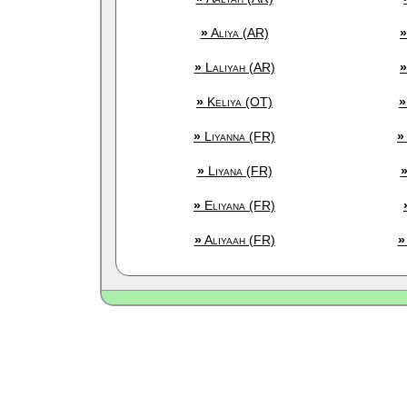
»
Aliya (AR)
»
»
Laliyah (AR)
»
»
Keliya (OT)
»
»
Liyanna (FR)
»
»
Liyana (FR)
»
Eliyana (FR)
»
Aliyaah (FR)
»