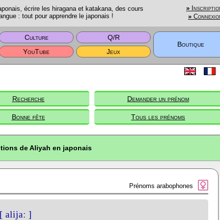
onais, écrire les hiragana et katakana, des cours
»
Inscriptio
angue : tout pour apprendre le japonais !
»
Connexio
Culture
Q/R
Boutique
YouTube
Jeux
Recherche
Demander un prénom
Bonne fête
Tous les prénoms
tions de Aliyah en japonais
Prénoms arabophones
[ alijaː ]