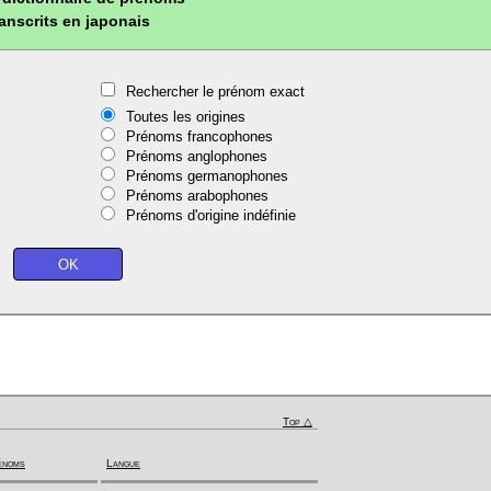
ranscrits en japonais
Rechercher le prénom exact
Toutes les origines
Prénoms francophones
Prénoms anglophones
Prénoms germanophones
Prénoms arabophones
Prénoms d'origine indéfinie
Top △
énoms
Langue