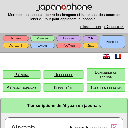
Mon nom en japonais, écrire les hiragana et katakana, des cours de
langue : tout pour apprendre le japonais !
»
Inscription
»
Connexion
Accueil
Prénoms
Culture
Q/R
Boutique
Actualité
Langue
YouTube
Jeux
Demander un
Prénoms
Recherche
prénom
Prénoms japonais
Bonne fête
Tous les prénoms
Transcriptions de Aliyaah en japonais
Aliyaah
Prénoms francophones