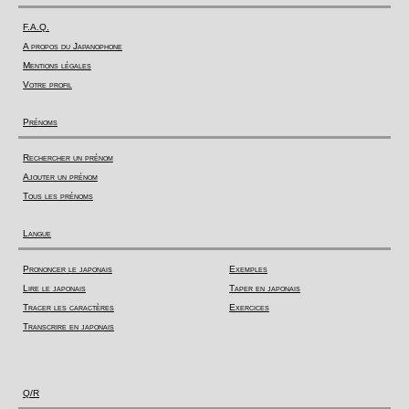
F.A.Q.
A propos du Japanophone
Mentions légales
Votre profil
Prénoms
Rechercher un prénom
Ajouter un prénom
Tous les prénoms
Langue
Prononcer le japonais
Exemples
Lire le japonais
Taper en japonais
Tracer les caractères
Exercices
Transcrire en japonais
Q/R