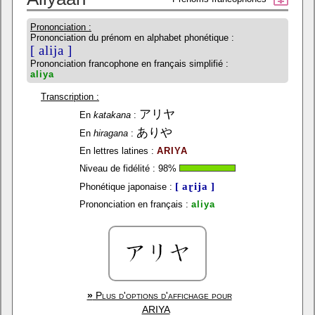
Prononciation :
Prononciation du prénom en alphabet phonétique :
[ alija ]
Prononciation francophone en français simplifié :
aliya
Transcription :
アリヤ
En
katakana
:
ありや
En
hiragana
:
En lettres latines :
ARIYA
Niveau de fidélité :
98
%
[ aɽija ]
Phonétique japonaise :
Prononciation en français :
aliya
»
Plus d'options d'affichage pour
ARIYA