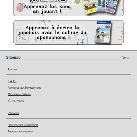
Sitemap
Top △
Accueil
F.A.Q.
A propos du Japanophone
Mentions légales
Votre profil
Prénoms
Rechercher un prénom
Ajouter un prénom