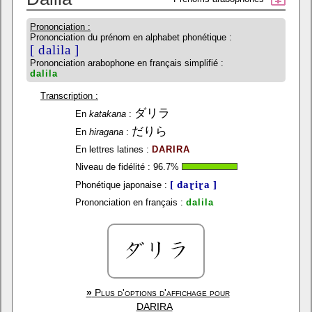
Prononciation :
Prononciation du prénom en alphabet phonétique :
[ dalila ]
Prononciation arabophone en français simplifié :
dalila
Transcription :
ダリラ
En
katakana
:
だりら
En
hiragana
:
En lettres latines :
DARIRA
Niveau de fidélité :
96.7
%
[ daɽiɽa ]
Phonétique japonaise :
Prononciation en français :
dalila
»
Plus d'options d'affichage pour
DARIRA