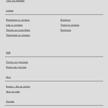
Tous les prénoms
Langue
Prononcer le japonais
Exemples
Lire le japonais
Taper en japonais
Tracer les caractères
Exercices
Transcrire en japonais
Q/R
Toutes les questions
Poser une question
Jeux
Kazoku - Jeu de cartes
Jeux en ligne
Culture