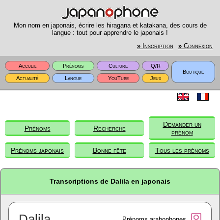
Mon nom en japonais, écrire les hiragana et katakana, des cours de
langue : tout pour apprendre le japonais !
»
Inscription
»
Connexion
Accueil
Prénoms
Culture
Q/R
Boutique
Actualité
Langue
YouTube
Jeux
Demander un
Prénoms
Recherche
prénom
Prénoms japonais
Bonne fête
Tous les prénoms
Transcriptions de Dalila en japonais
Dalila
Prénoms arabophones