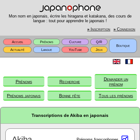
Mon nom en japonais, écrire les hiragana et katakana, des cours de
langue : tout pour apprendre le japonais !
»
Inscription
»
Connexion
Accueil
Prénoms
Culture
Q/R
Boutique
Actualité
Langue
YouTube
Jeux
Demander un
Prénoms
Recherche
prénom
Prénoms japonais
Bonne fête
Tous les prénoms
Transcriptions de Akiba en japonais
Akiba
Prénoms francophones