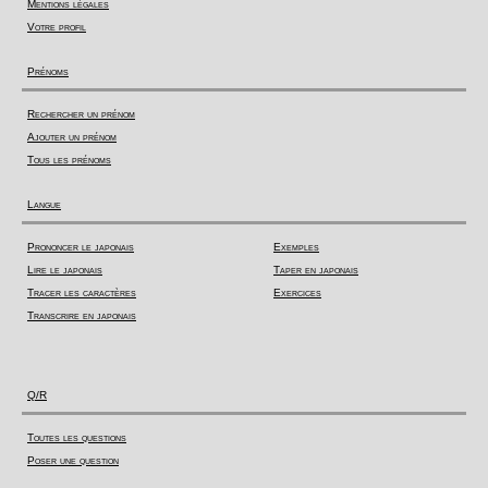
Mentions légales
Votre profil
Prénoms
Rechercher un prénom
Ajouter un prénom
Tous les prénoms
Langue
Prononcer le japonais
Exemples
Lire le japonais
Taper en japonais
Tracer les caractères
Exercices
Transcrire en japonais
Q/R
Toutes les questions
Poser une question