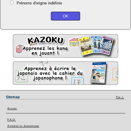
Prénoms d'origine indéfinie
Sitemap
Top △
Accueil
F.A.Q.
A propos du Japanophone