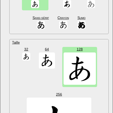
Sans-sérif
Crayon
Sumo
Taille
32
64
128
256