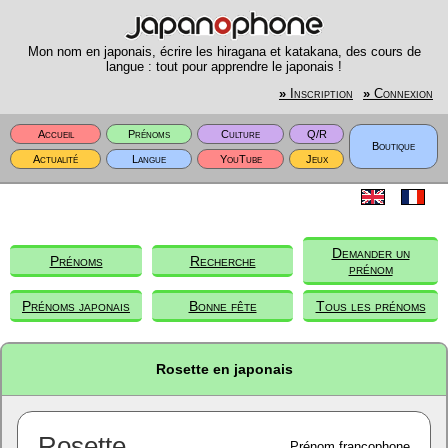
Mon nom en japonais, écrire les hiragana et katakana, des cours de
langue : tout pour apprendre le japonais !
»
Inscription
»
Connexion
Accueil
Prénoms
Culture
Q/R
Boutique
Actualité
Langue
YouTube
Jeux
Demander un
Prénoms
Recherche
prénom
Prénoms japonais
Bonne fête
Tous les prénoms
Rosette en japonais
Rosette
Prénom francophone