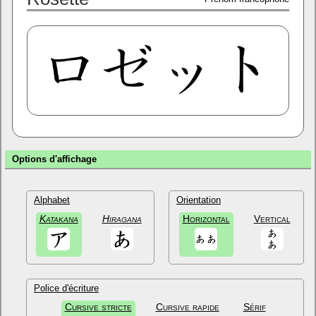
Options d'affichage
Alphabet
Orientation
Katakana
Hiragana
Horizontal
Vertical
Police d'écriture
Cursive stricte
Cursive rapide
Sérif