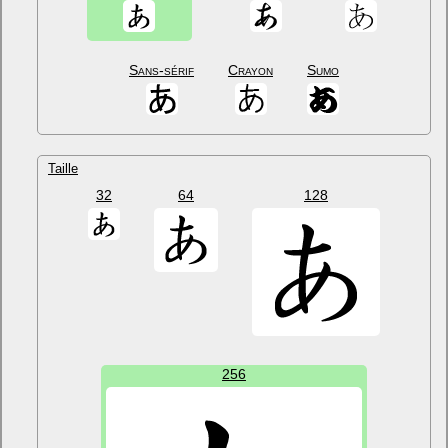
Sans-sérif
Crayon
Sumo
Taille
32
64
128
256