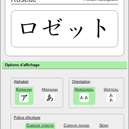
Options d'affichage
Alphabet
Orientation
Katakana
Hiragana
Horizontal
Vertical
Police d'écriture
Cursive stricte
Cursive rapide
Sérif