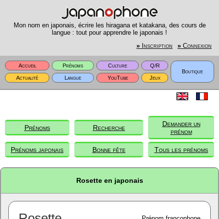
Mon nom en japonais, écrire les hiragana et katakana, des cours de
langue : tout pour apprendre le japonais !
»
Inscription
»
Connexion
Accueil
Prénoms
Culture
Q/R
Boutique
Actualité
Langue
YouTube
Jeux
Demander un
Prénoms
Recherche
prénom
Prénoms japonais
Bonne fête
Tous les prénoms
Rosette en japonais
Rosette
Prénom francophone