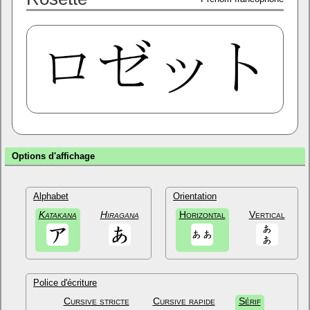
Options d'affichage
Alphabet
Orientation
Katakana
Hiragana
Horizontal
Vertical
Police d'écriture
Cursive stricte
Cursive rapide
Sérif