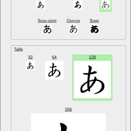
Sans-sérif
Crayon
Sumo
Taille
32
64
128
256