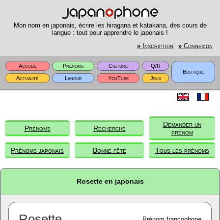
Mon nom en japonais, écrire les hiragana et katakana, des cours de
langue : tout pour apprendre le japonais !
»
Inscription
»
Connexion
Accueil
Prénoms
Culture
Q/R
Boutique
Actualité
Langue
YouTube
Jeux
Demander un
Prénoms
Recherche
prénom
Prénoms japonais
Bonne fête
Tous les prénoms
Rosette en japonais
Rosette
Prénom francophone