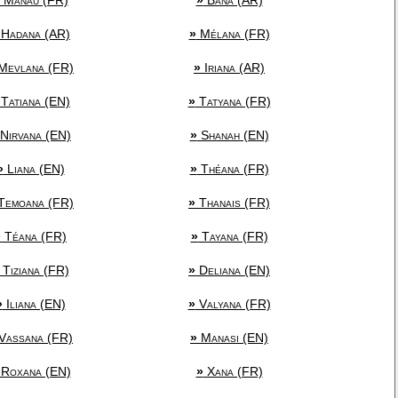
Manau (FR)
»
Bana (AR)
Hadana (AR)
»
Mélana (FR)
Mevlana (FR)
»
Iriana (AR)
Tatiana (EN)
»
Tatyana (FR)
Nirvana (EN)
»
Shanah (EN)
»
Liana (EN)
»
Théana (FR)
Temoana (FR)
»
Thanais (FR)
»
Téana (FR)
»
Tayana (FR)
Tiziana (FR)
»
Deliana (EN)
»
Iliana (EN)
»
Valyana (FR)
Vassana (FR)
»
Manasi (EN)
Roxana (EN)
»
Xana (FR)