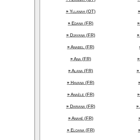
»
Yllanah (OT)
»
Edana (FR)
»
»
Djayana (FR)
»
»
Anabel (FR)
»
Ana (FR)
»
»
Alana (FR)
»
»
Havana (FR)
»
Anaèle (FR)
»
»
Dariana (FR)
»
»
Anahé (FR)
»
Eloana (FR)