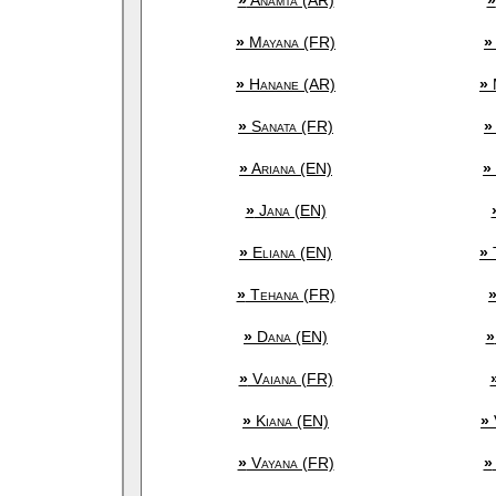
»
Anamta (AR)
»
»
Mayana (FR)
»
»
Hanane (AR)
»
»
Sanata (FR)
»
»
Ariana (EN)
»
»
Jana (EN)
»
Eliana (EN)
»
»
Tehana (FR)
»
Dana (EN)
»
»
Vaiana (FR)
»
Kiana (EN)
»
»
Vayana (FR)
»