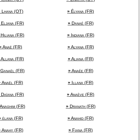
»
Lhana (OT)
»
Élyana (FR)
Eljana (FR)
»
Danaé (FR)
Hiliana (FR)
»
Indiana (FR)
»
Anaë (FR)
»
Alyana (FR)
Allana (FR)
»
Aliana (FR)
Ganaël (FR)
»
Anaée (FR)
»
Anaël (FR)
»
Illana (FR)
Daïana (FR)
»
Anaève (FR)
Anaghim (FR)
»
Dranath (FR)
»
élana (FR)
»
Anahid (FR)
»
Anahy (FR)
»
Fiana (FR)