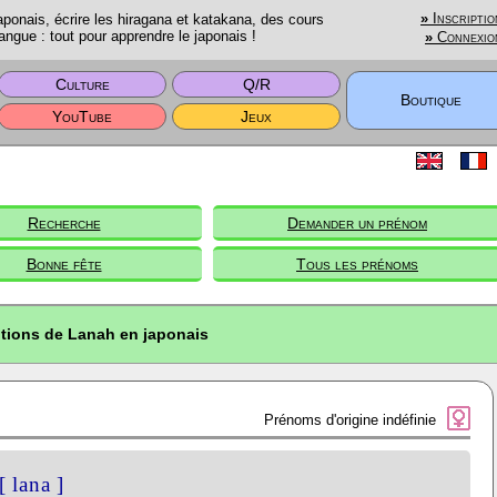
onais, écrire les hiragana et katakana, des cours
»
Inscriptio
angue : tout pour apprendre le japonais !
»
Connexio
Culture
Q/R
Boutique
YouTube
Jeux
Recherche
Demander un prénom
Bonne fête
Tous les prénoms
ptions de Lanah en japonais
Prénoms d'origine indéfinie
[ lana ]