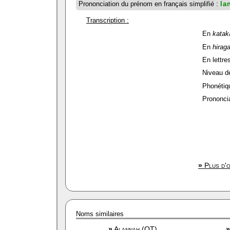
Prononciation du prénom en français simplifié :
la
Transcription :
En
katak
En
hirag
En lettres
Niveau de 
Phonétiqu
Prononcia
»
Plus d'o
Noms similaires
»
Alannah (OT)
»