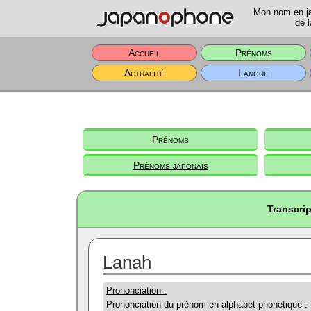
Mon nom en jap
de l
Accueil
Prénoms
Actualité
Langue
Prénoms
Prénoms japonais
Transcri
Lanah
Prononciation :
Prononciation du prénom en alphabet phonétique :