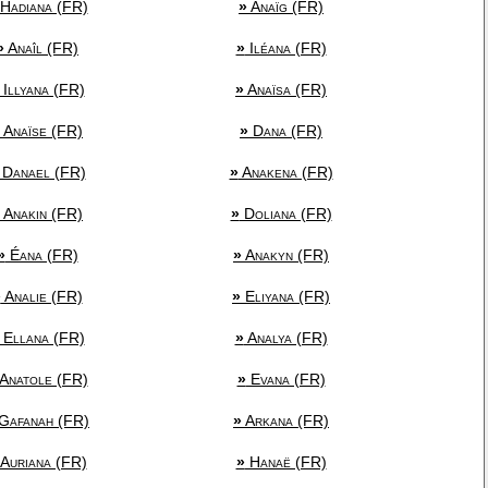
Hadiana (FR)
»
Anaïg (FR)
»
Anaîl (FR)
»
Iléana (FR)
Illyana (FR)
»
Anaïsa (FR)
Anaïse (FR)
»
Dana (FR)
Danael (FR)
»
Anakena (FR)
Anakin (FR)
»
Doliana (FR)
»
Éana (FR)
»
Anakyn (FR)
»
Analie (FR)
»
Eliyana (FR)
Ellana (FR)
»
Analya (FR)
Anatole (FR)
»
Evana (FR)
Gafanah (FR)
»
Arkana (FR)
Auriana (FR)
»
Hanaë (FR)