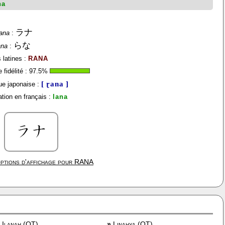
na
ラナ
ana
:
らな
ana
:
 latines :
RANA
fidélité :
97.5
%
[ ɽana ]
e japonaise :
tion en français :
lana
ptions d'affichage pour
RANA
Ilanah (OT)
»
Linahya (OT)