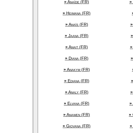
»
Anaïde (FR)
»
»
Heimana (FR)
»
Anaïs (FR)
»
»
Jaana (FR)
»
»
Anait (FR)
»
»
Diana (FR)
»
»
Anakym (FR)
»
Ediana (FR)
»
Analy (FR)
»
»
Elvana (FR)
»
»
Anawen (FR)
»
»
Giovana (FR)
»