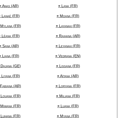
»
Anas (AR)
»
Lana (FR)
»
Lanaé (FR)
»
Moana (FR)
Mylana (FR)
»
Layanah (FR)
»
Léana (FR)
»
Raihana (AR)
»
Sana (AR)
»
Leyanah (FR)
»
Liana (FR)
»
Vedrana (EN)
Dajana (GE)
»
Lissana (FR)
»
Liyana (FR)
»
Aïtana (AR)
Fabiana (AR)
»
Loryana (FR)
Louana (FR)
»
Miliana (FR)
Miwana (FR)
»
Luana (FR)
Luhana (FR)
»
Myana (FR)