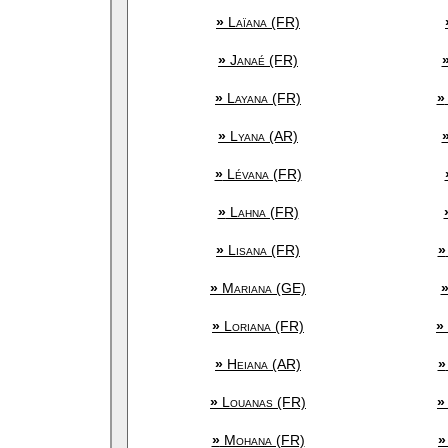
»
Laïana (FR)
»
Janaé (FR)
»
Layana (FR)
»
»
Lyana (AR)
»
Lévana (FR)
»
Lahna (FR)
»
Lisana (FR)
»
»
Mariana (GE)
»
Loriana (FR)
»
»
Heiana (AR)
»
»
Louanas (FR)
»
»
Mohana (FR)
»