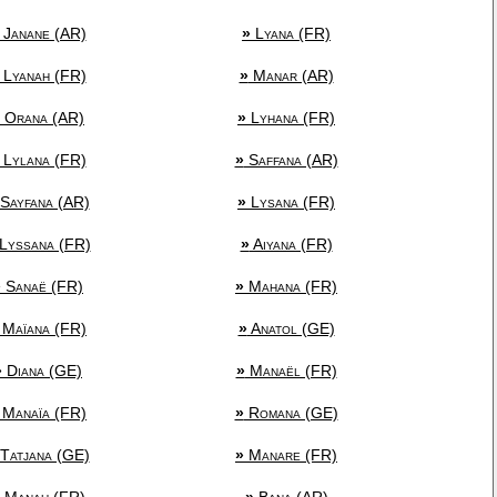
Janane (AR)
»
Lyana (FR)
Lyanah (FR)
»
Manar (AR)
Orana (AR)
»
Lyhana (FR)
Lylana (FR)
»
Saffana (AR)
Sayfana (AR)
»
Lysana (FR)
Lyssana (FR)
»
Aiyana (FR)
»
Sanaë (FR)
»
Mahana (FR)
Maïana (FR)
»
Anatol (GE)
»
Diana (GE)
»
Manaël (FR)
Manaïa (FR)
»
Romana (GE)
Tatjana (GE)
»
Manare (FR)