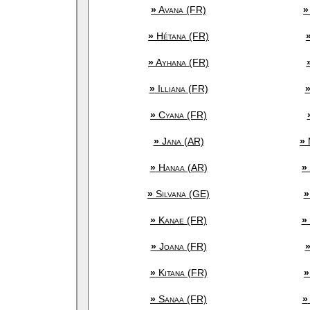
»
Avana (FR)
»
»
Hétana (FR)
»
Ayhana (FR)
»
Illiana (FR)
»
Cyana (FR)
»
Jana (AR)
»
»
Hanaa (AR)
»
»
Silvana (GE)
»
»
Kanae (FR)
»
»
Joana (FR)
»
Kitana (FR)
»
»
Sanaa (FR)
»