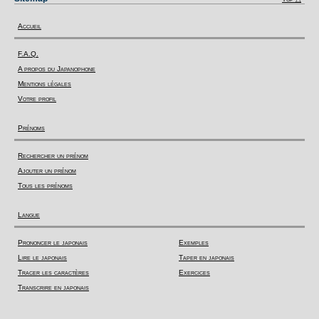
Accueil
F.A.Q.
A propos du Japanophone
Mentions légales
Votre profil
Prénoms
Rechercher un prénom
Ajouter un prénom
Tous les prénoms
Langue
Prononcer le japonais
Exemples
Lire le japonais
Taper en japonais
Tracer les caractères
Exercices
Transcrire en japonais