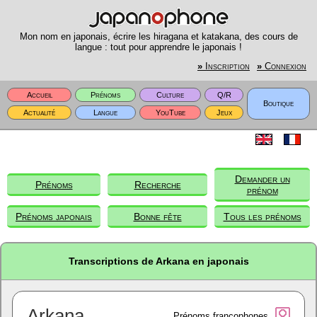
Mon nom en japonais, écrire les hiragana et katakana, des cours de
langue : tout pour apprendre le japonais !
»
Inscription
»
Connexion
Accueil
Prénoms
Culture
Q/R
Boutique
Actualité
Langue
YouTube
Jeux
Demander un
Prénoms
Recherche
prénom
Prénoms japonais
Bonne fête
Tous les prénoms
Transcriptions de Arkana en japonais
Arkana
Prénoms francophones