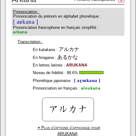
Prononciation :
Prononciation du prénom en alphabet phonétique :
[ aʁkana ]
Prononciation francophone en français simplifié :
arkana
Transcription :
アルカナ
En
katakana
:
あるかな
En
hiragana
:
En lettres latines :
ARUKANA
Niveau de fidélité :
88.6
%
[ aɽɯkana ]
Phonétique japonaise :
Prononciation en français :
aloukana
»
Plus d'options d'affichage pour
ARUKANA