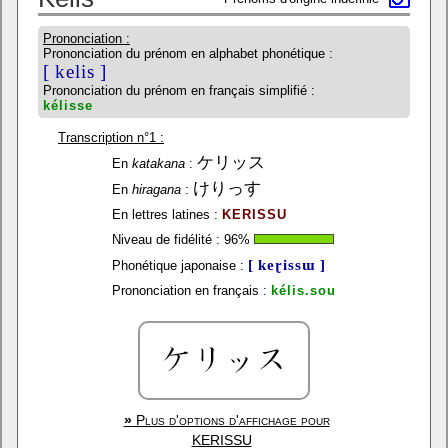
Prononciation :
Prononciation du prénom en alphabet phonétique :
[ kelis ]
Prononciation du prénom en français simplifié :
kélisse
Transcription n°1 :
ケリッス
En
katakana
:
けりっす
En
hiragana
:
En lettres latines :
KERISSU
Niveau de fidélité :
96
%
[ keɽissɯ ]
Phonétique japonaise :
Prononciation en français :
kélis.sou
»
Plus d'options d'affichage pour
KERISSU