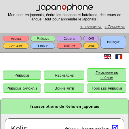
Mon nom en japonais, écrire les hiragana et katakana, des cours de
langue : tout pour apprendre le japonais !
»
Inscription
»
Connexion
Accueil
Prénoms
Culture
Q/R
Boutique
Actualité
Langue
YouTube
Jeux
Demander un
Prénoms
Recherche
prénom
Prénoms japonais
Bonne fête
Tous les prénoms
Transcriptions de Kelis en japonais
Kelis
Prénoms d'origine indéfinie