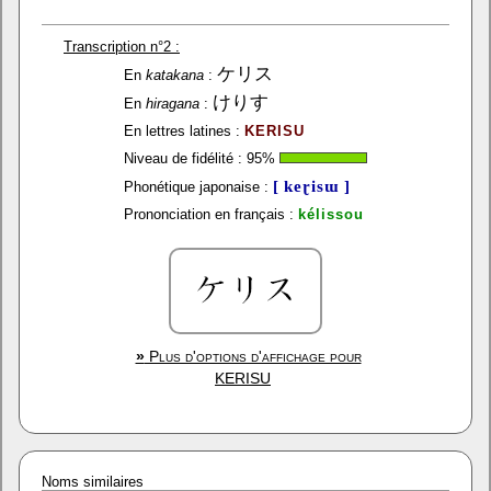
Transcription n°2 :
ケリス
En
katakana
:
けりす
En
hiragana
:
En lettres latines :
KERISU
Niveau de fidélité :
95
%
[ keɽisɯ ]
Phonétique japonaise :
Prononciation en français :
kélissou
»
Plus d'options d'affichage pour
KERISU
Noms similaires