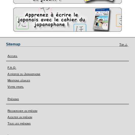
Sitemap
Top △
Accueil
F.A.Q.
A propos du Japanophone
Mentions légales
Votre profil
Prénoms
Rechercher un prénom
Ajouter un prénom
Tous les prénoms