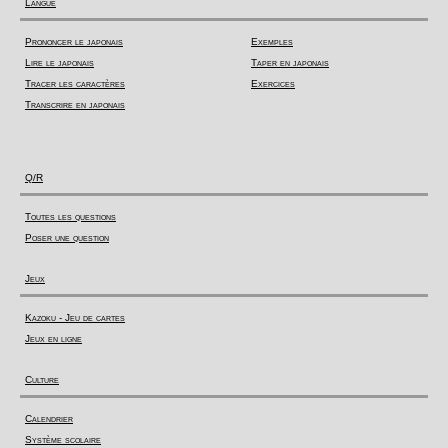
Langue
Prononcer le japonais
Exemples
Lire le japonais
Taper en japonais
Tracer les caractères
Exercices
Transcrire en japonais
Q/R
Toutes les questions
Poser une question
Jeux
Kazoku - Jeu de cartes
Jeux en ligne
Culture
Calendrier
Système scolaire