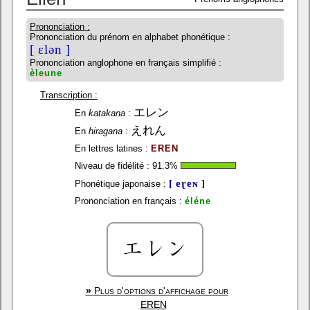
Prononciation :
Prononciation du prénom en alphabet phonétique :
[ ɛlən ]
Prononciation anglophone en français simplifié :
èleune
Transcription :
エレン
En
katakana
:
えれん
En
hiragana
:
En lettres latines :
EREN
Niveau de fidélité :
91.3
%
[ eɽeɴ ]
Phonétique japonaise :
Prononciation en français :
éléne
»
Plus d'options d'affichage pour
EREN