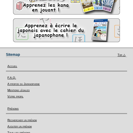
Sitemap
Top △
Accueil
F.A.Q.
A propos du Japanophone
Mentions légales
Votre profil
Prénoms
Rechercher un prénom
Ajouter un prénom
Tous les prénoms