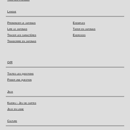
Langue
Prononcer le japonais
Exemples
Lire le japonais
Taper en japonais
Tracer les caractères
Exercices
Transcrire en japonais
Q/R
Toutes les questions
Poser une question
Jeux
Kazoku - Jeu de cartes
Jeux en ligne
Culture