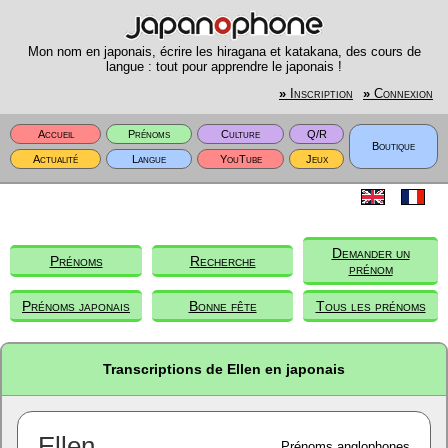
Mon nom en japonais, écrire les hiragana et katakana, des cours de
langue : tout pour apprendre le japonais !
»
Inscription
»
Connexion
Accueil
Prénoms
Culture
Q/R
Boutique
Actualité
Langue
YouTube
Jeux
Demander un
Prénoms
Recherche
prénom
Prénoms japonais
Bonne fête
Tous les prénoms
Transcriptions de Ellen en japonais
Ellen
Prénoms anglophones