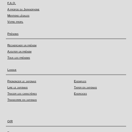
F.A.Q.
A propos du Japanophone
Mentions légales
Votre profil
Prénoms
Rechercher un prénom
Ajouter un prénom
Tous les prénoms
Langue
Prononcer le japonais
Exemples
Lire le japonais
Taper en japonais
Tracer les caractères
Exercices
Transcrire en japonais
Q/R