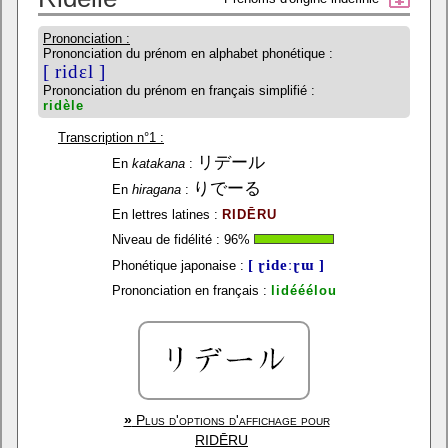
Prononciation :
Prononciation du prénom en alphabet phonétique :
[ ridɛl ]
Prononciation du prénom en français simplifié :
ridèle
Transcription n°1 :
リデール
En
katakana
:
りでーる
En
hiragana
:
En lettres latines :
RIDĒRU
Niveau de fidélité :
96
%
[ ɽideːɽɯ ]
Phonétique japonaise :
Prononciation en français :
lidééélou
»
Plus d'options d'affichage pour
RIDĒRU