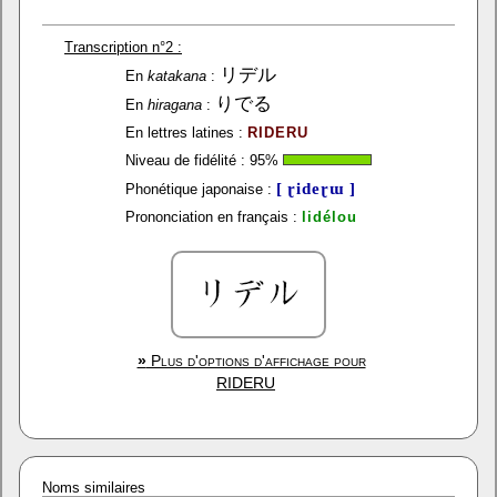
Transcription n°2 :
リデル
En
katakana
:
りでる
En
hiragana
:
En lettres latines :
RIDERU
Niveau de fidélité :
95
%
[ ɽideɽɯ ]
Phonétique japonaise :
Prononciation en français :
lidélou
»
Plus d'options d'affichage pour
RIDERU
Noms similaires