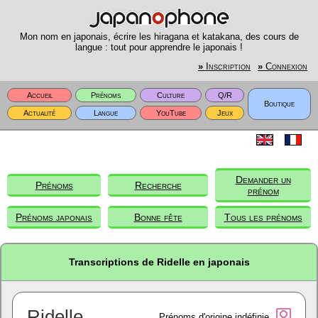
Mon nom en japonais, écrire les hiragana et katakana, des cours de
langue : tout pour apprendre le japonais !
»
Inscription
»
Connexion
Accueil
Prénoms
Culture
Q/R
Boutique
Actualité
Langue
YouTube
Jeux
Demander un
Prénoms
Recherche
prénom
Prénoms japonais
Bonne fête
Tous les prénoms
Transcriptions de Ridelle en japonais
Ridelle
Prénoms d'origine indéfinie