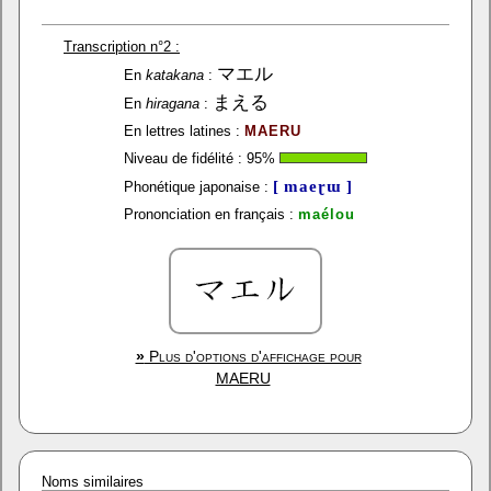
Transcription n°2 :
マエル
En
katakana
:
まえる
En
hiragana
:
En lettres latines :
MAERU
Niveau de fidélité :
95
%
[ maeɽɯ ]
Phonétique japonaise :
Prononciation en français :
maélou
»
Plus d'options d'affichage pour
MAERU
Noms similaires