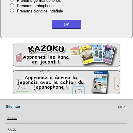
Prénoms germanophones
Prénoms arabophones
Prénoms d'origine indéfinie
Sitemap
Top △
Accueil
F.A.Q.