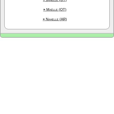
»
Maëlle (OT)
»
Nahelle (AR)