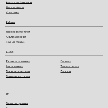
A propos du Japanophone
Mentions légales
Votre profil
Prénoms
Rechercher un prénom
Ajouter un prénom
Tous les prénoms
Langue
Prononcer le japonais
Exemples
Lire le japonais
Taper en japonais
Tracer les caractères
Exercices
Transcrire en japonais
Q/R
Toutes les questions