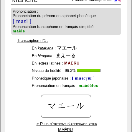
Prononciation :
Prononciation du prénom en alphabet phonétique :
[ maɛl ]
Prononciation francophone en français simplifié :
maèle
Transcription n°1 :
マエール
En
katakana
:
まえーる
En
hiragana
:
En lettres latines :
MAĒRU
Niveau de fidélité :
96.3
%
[ maeːɽɯ ]
Phonétique japonaise :
Prononciation en français :
maééélou
»
Plus d'options d'affichage pour
MAĒRU