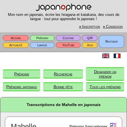
Mon nom en japonais, écrire les hiragana et katakana, des cours de
langue : tout pour apprendre le japonais !
»
Inscription
»
Connexion
Accueil
Prénoms
Culture
Q/R
Boutique
Actualité
Langue
YouTube
Jeux
Demander un
Prénoms
Recherche
prénom
Prénoms japonais
Bonne fête
Tous les prénoms
Transcriptions de Mahelle en japonais
Mahelle
Prénoms francophones