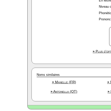
En lettre
Niveau de
Phonétiq
Prononci
»
Plus d'opt
Noms similaires
»
Manelle (FR)
»
»
Antonella (OT)
»