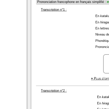
Prononciation francophone en français simplifié :
m
Transcription n°1 :
En
katak
En
hirag
En lettres
Niveau de 
Phonétiqu
Prononcia
»
Plus d'opt
Transcription n°2 :
En
kata
En
hira