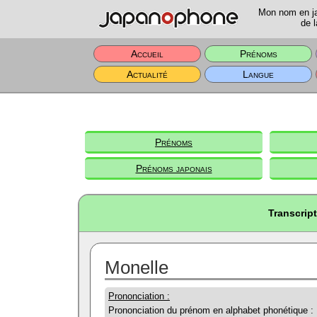
Mon nom en jap
de l
Accueil
Prénoms
Actualité
Langue
Prénoms
Prénoms japonais
Transcrip
Monelle
Prononciation :
Prononciation du prénom en alphabet phonétique :