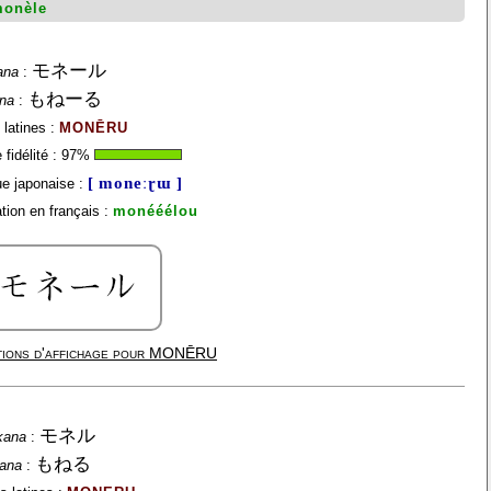
onèle
モネール
ana
:
もねーる
ana
:
 latines :
MONĒRU
fidélité :
97
%
[ moneːɽɯ ]
e japonaise :
tion en français :
monééélou
ions d'affichage pour
MONĒRU
モネル
kana
:
もねる
gana
: