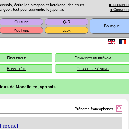
onais, écrire les hiragana et katakana, des cours
»
Inscriptio
angue : tout pour apprendre le japonais !
»
Connexio
Culture
Q/R
Boutique
YouTube
Jeux
Recherche
Demander un prénom
Bonne fête
Tous les prénoms
tions de Monelle en japonais
Prénoms francophones
[ monɛl ]