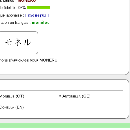
s latines :
MONERU
 fidélité :
96
%
[ moneɽɯ ]
ue japonaise :
ation en français :
monélou
ions d'affichage pour
MONERU
Monelle (OT)
»
Antonella (GE)
Donella (EN)