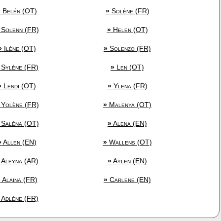
»
Belén (OT)
»
Solène (FR)
Solenn (FR)
»
Helen (OT)
»
Ilène (OT)
»
Solenzo (FR)
Sylène (FR)
»
Len (OT)
»
Lendi (OT)
»
Ylena (FR)
Yolène (FR)
»
Malenya (OT)
Saléna (OT)
»
Alena (EN)
»
Allen (EN)
»
Wallens (OT)
Aleyna (AR)
»
Aylen (EN)
»
Alaina (FR)
»
Carlene (EN)
Adlène (FR)