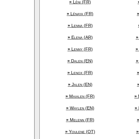
»
Léni (FR)
»
Lénaya (FR)
»
Lenna (FR)
»
Elena (AR)
»
»
Lenny (FR)
»
»
Dalen (EN)
»
»
Lenox (FR)
»
Jalen (EN)
»
Maialen (FR)
»
»
Waylen (EN)
»
»
Melenn (FR)
»
Youlene (OT)
»