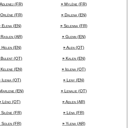
Adlenej (FR)
»
Mylène (FR)
Orlène (FR)
»
Dalena (EN)
»
Elena (EN)
»
Selenna (FR)
Raslen (AR)
»
Glenn (EN)
»
Helen (EN)
»
Alen (OT)
Bulent (OT)
»
Kalen (EN)
Kelene (EN)
»
Ielena (OT)
»
Ilenia (OT)
»
Leny (EN)
Marlene (EN)
»
Lenalie (OT)
»
Léno (OT)
»
Adlen (AR)
Silène (FR)
»
Léna (FR)
»
Solen (FR)
»
Ylena (AR)