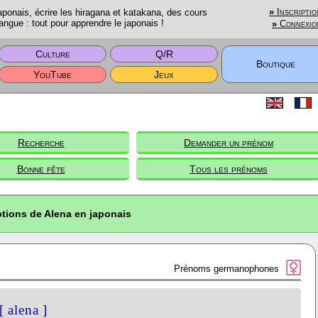
onais, écrire les hiragana et katakana, des cours
»
Inscriptio
angue : tout pour apprendre le japonais !
»
Connexio
Culture
Q/R
Boutique
YouTube
Jeux
Recherche
Demander un prénom
Bonne fête
Tous les prénoms
ptions de Alena en japonais
Prénoms germanophones
[ alena ]