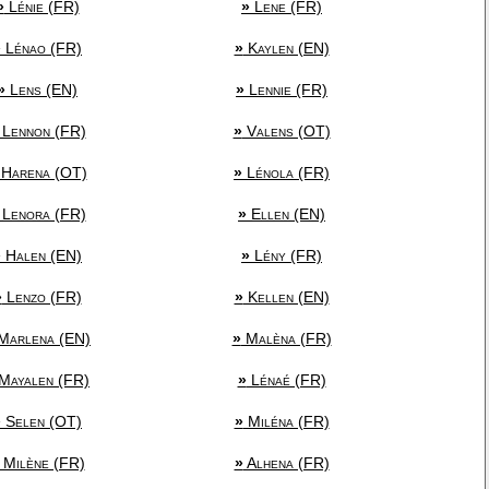
»
Lénie (FR)
»
Lene (FR)
»
Lénao (FR)
»
Kaylen (EN)
»
Lens (EN)
»
Lennie (FR)
Lennon (FR)
»
Valens (OT)
Harena (OT)
»
Lénola (FR)
Lenora (FR)
»
Ellen (EN)
»
Halen (EN)
»
Lény (FR)
»
Lenzo (FR)
»
Kellen (EN)
Marlena (EN)
»
Malèna (FR)
Mayalen (FR)
»
Lénaé (FR)
»
Selen (OT)
»
Miléna (FR)
Milène (FR)
»
Alhena (FR)