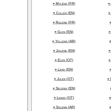
»
Myléna (FR)
»
»
Cullen (EN)
»
»
Rizlene (FR)
»
Glen (EN)
»
»
Yellena (AR)
»
Jailene (EN)
»
»
Elen (OT)
»
»
Lena (EN)
»
Julen (OT)
»
»
Selenia (EN)
»
Lenzo (OT)
»
»
Solenn (AR)