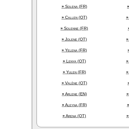
»
Solena (FR)
»
Callen (OT)
»
»
Solenne (FR)
»
Jolene (OT)
»
»
Yelena (FR)
»
Lenya (OT)
»
»
Yulen (FR)
»
»
Valène (OT)
»
Arlene (EN)
»
»
Aleyna (FR)
»
Arena (OT)
»