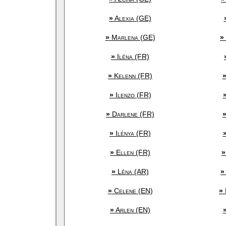
»
Alexia (GE)
»
Marlena (GE)
»
»
Iléna (FR)
»
Kelenn (FR)
»
Ilenzo (FR)
»
Darlene (FR)
»
Ilénya (FR)
»
Ellen (FR)
»
»
Léna (AR)
»
»
Celene (EN)
»
»
Arlen (EN)