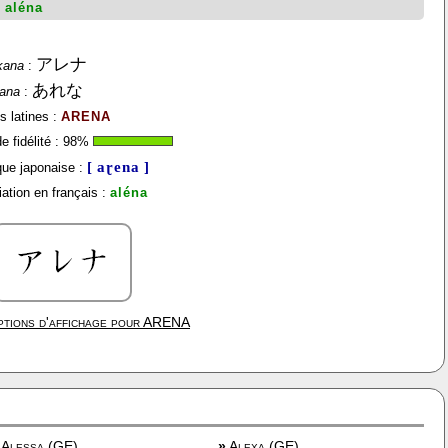
:
aléna
アレナ
kana
:
あれな
gana
:
s latines :
ARENA
 fidélité :
98
%
[ aɽena ]
ue japonaise :
ation en français :
aléna
tions d'affichage pour
ARENA
Alessa (GE)
»
Alexa (GE)