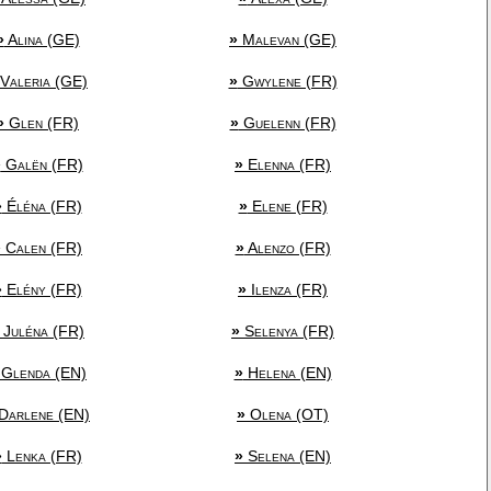
»
Alina (GE)
»
Malevan (GE)
Valeria (GE)
»
Gwylene (FR)
»
Glen (FR)
»
Guelenn (FR)
»
Galën (FR)
»
Elenna (FR)
»
Éléna (FR)
»
Elene (FR)
»
Calen (FR)
»
Alenzo (FR)
»
Elény (FR)
»
Ilenza (FR)
Juléna (FR)
»
Selenya (FR)
Glenda (EN)
»
Helena (EN)
Darlene (EN)
»
Olena (OT)
»
Lenka (FR)
»
Selena (EN)