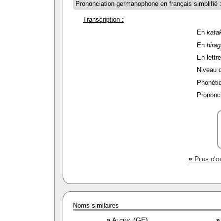
Prononciation germanophone en français simplifié 
Transcription :
En
kata
En
hira
En lettre
Niveau de
Phonétiq
Prononci
»
Plus d'op
Noms similaires
»
Alcina (GE)
»