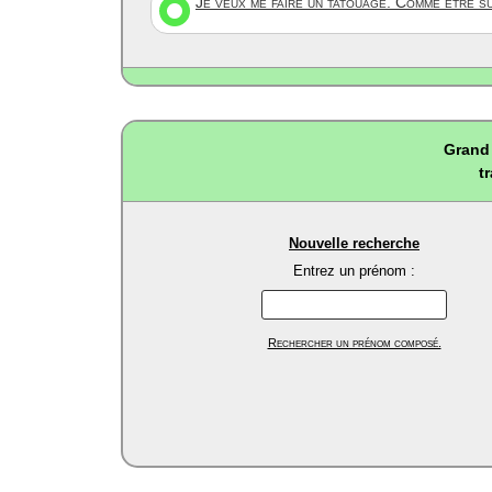
Je veux me faire un tatouage. Comme être s
Grand 
t
Nouvelle recherche
Entrez un prénom :
Rechercher un prénom composé.