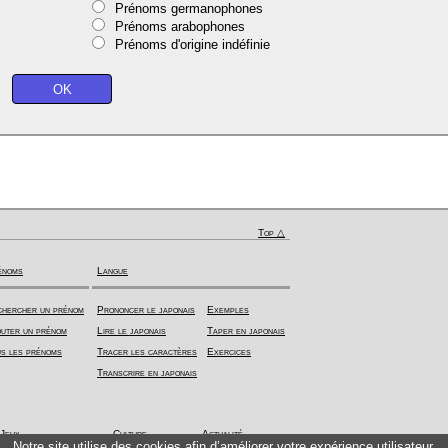
Prénoms germanophones
Prénoms arabophones
Prénoms d'origine indéfinie
Top △
énoms
Langue
hercher un prénom
Prononcer le japonais
Exemples
uter un prénom
Lire le japonais
Taper en japonais
s les prénoms
Tracer les caractères
Exercices
Transcrire en japonais
Jeux
Culture
Actualité
Notre site utilise des cookies afin d’améliorer votre expérience utilisateur.