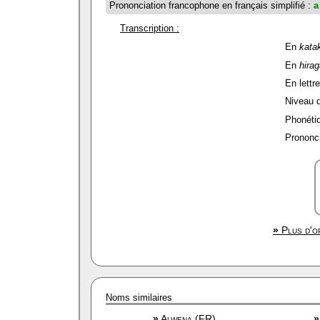
Prononciation francophone en français simplifié :
a
Transcription :
En
kata
En
hira
En lettre
Niveau de
Phonétiq
Prononci
»
Plus d'op
Noms similaires
»
Alwena (FR)
»