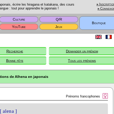
onais, écrire les hiragana et katakana, des cours
»
Inscriptio
angue : tout pour apprendre le japonais !
»
Connexio
Culture
Q/R
Boutique
YouTube
Jeux
Recherche
Demander un prénom
Bonne fête
Tous les prénoms
tions de Alhena en japonais
Prénoms francophones
[ alena ]