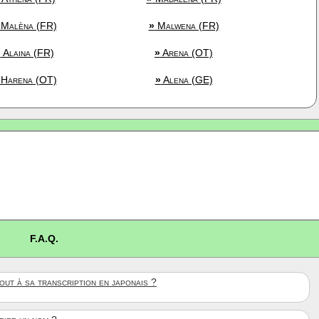
Malèna (FR)
»
Malwena (FR)
»
Alaina (FR)
»
Arena (OT)
Harena (OT)
»
Alena (GE)
F.A.Q.
ut à sa transcription en japonais ?