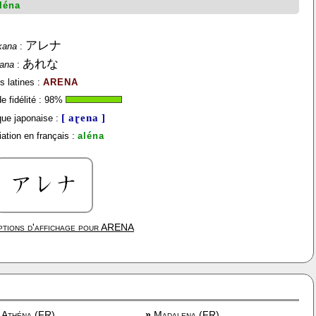
léna
アレナ
kana
:
あれな
gana
:
s latines :
ARENA
 fidélité :
98
%
[ aɽena ]
ue japonaise :
ation en français :
aléna
tions d'affichage pour
ARENA
Athéna (FR)
»
Madalena (FR)