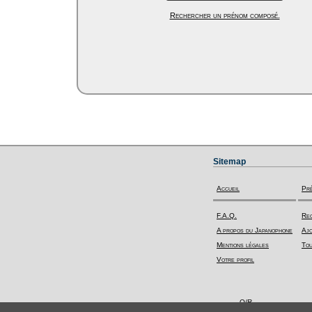
Rechercher un prénom composé.
Sitemap
Accueil
Pr
F.A.Q.
Rec
A propos du Japanophone
Ajo
Mentions légales
Tou
Votre profil
Q/R