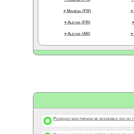
»
Mahéna (FR)
»
»
Aleyna (FR)
»
Aleyna (AR)
»
Pourquoi mon prénom ne ressemble pas du to