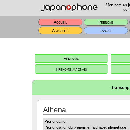
Mon nom en jap
de l
Accueil
Prénoms
Actualité
Langue
Prénoms
Prénoms japonais
Transcrip
Alhena
Prononciation :
Prononciation du prénom en alphabet phonétique :