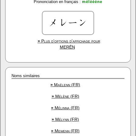
Prononciation en français :
méléééne
»
Plus d'options d'affichage pour
MERĒN
Noms similaires
»
Maëlenn (FR)
»
Mélène (FR)
»
Mélinna (FR)
»
Mélynn (FR)
»
Mewenn (FR)