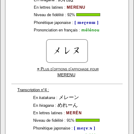
En lettres latines :
MERENU
Niveau de fidélité :
92
%
[ meɽenɯ ]
Phonétique japonaise :
Prononciation en français :
mélénou
»
Plus d'options d'affichage pour
MERENU
Transcription n°4 :
メレーン
En
katakana
:
めれーん
En
hiragana
:
En lettres latines :
MERĒN
Niveau de fidélité :
91
%
[ meɽeːɴ ]
Phonétique japonaise :