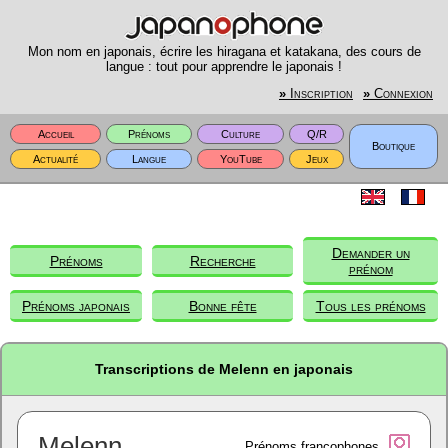
Mon nom en japonais, écrire les hiragana et katakana, des cours de
langue : tout pour apprendre le japonais !
»
Inscription
»
Connexion
Accueil
Prénoms
Culture
Q/R
Boutique
Actualité
Langue
YouTube
Jeux
Demander un
Prénoms
Recherche
prénom
Prénoms japonais
Bonne fête
Tous les prénoms
Transcriptions de Melenn en japonais
Melenn
Prénoms francophones