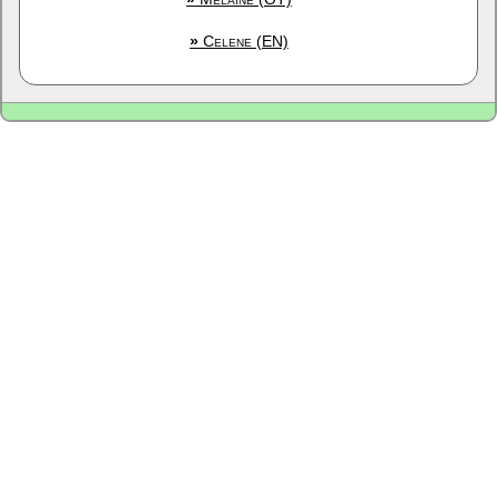
»
Celene (EN)