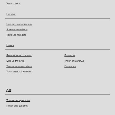
Votre profil
Prénoms
Rechercher un prénom
Ajouter un prénom
Tous les prénoms
Langue
Prononcer le japonais
Exemples
Lire le japonais
Taper en japonais
Tracer les caractères
Exercices
Transcrire en japonais
Q/R
Toutes les questions
Poser une question