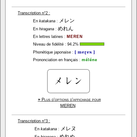
Transcription n°2 :
メレン
En
katakana
:
めれん
En
hiragana
:
En lettres latines :
MEREN
Niveau de fidélité :
94.2
%
[ meɽeɴ ]
Phonétique japonaise :
Prononciation en français :
méléne
»
Plus d'options d'affichage pour
MEREN
Transcription n°3 :
メレヌ
En
katakana
:
めれぬ
En
hiragana
: