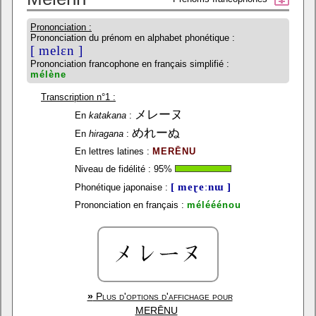
Prononciation :
Prononciation du prénom en alphabet phonétique :
[ melɛn ]
Prononciation francophone en français simplifié :
mélène
Transcription n°1 :
メレーヌ
En
katakana
:
めれーぬ
En
hiragana
:
En lettres latines :
MERĒNU
Niveau de fidélité :
95
%
[ meɽeːnɯ ]
Phonétique japonaise :
Prononciation en français :
mélééénou
»
Plus d'options d'affichage pour
MERĒNU