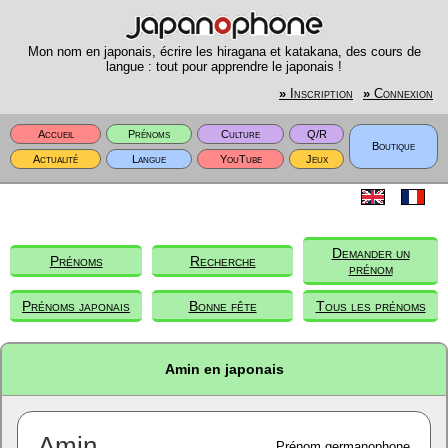
Mon nom en japonais, écrire les hiragana et katakana, des cours de
langue : tout pour apprendre le japonais !
»
Inscription
»
Connexion
Accueil
Prénoms
Culture
Q/R
Boutique
Actualité
Langue
YouTube
Jeux
Demander un
Prénoms
Recherche
prénom
Prénoms japonais
Bonne fête
Tous les prénoms
Amin en japonais
Amin
Prénom germanophone