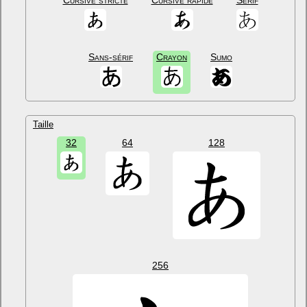
Cursive stricte
Cursive rapide
Sérif
Sans-sérif
Crayon
Sumo
Taille
32
64
128
256