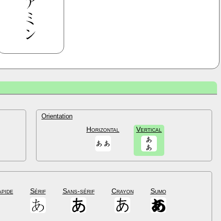
Orientation
Horizontal
Vertical
apide
Sérif
Sans-sérif
Crayon
Sumo