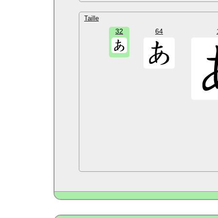
Taille
32
64