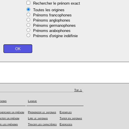
Rechercher le prénom exact
Toutes les origines
Prénoms francophones
Prénoms anglophones
Prénoms germanophones
Prénoms arabophones
Prénoms d'origine indéfinie
Top △
énoms
Langue
hercher un prénom
Prononcer le japonais
Exemples
uter un prénom
Lire le japonais
Taper en japonais
s les prénoms
Tracer les caractères
Exercices