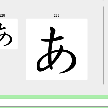
128
256