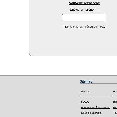
Nouvelle recherche
Entrez un prénom :
Rechercher un prénom composé.
Sitemap
Accueil
Pr
F.A.Q.
Rec
A propos du Japanophone
Ajo
Mentions légales
Tou