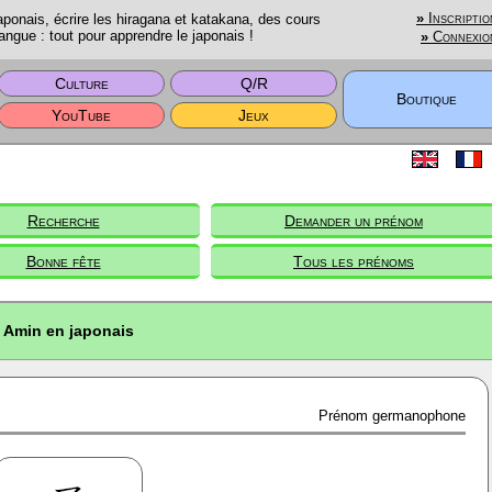
onais, écrire les hiragana et katakana, des cours
»
Inscriptio
angue : tout pour apprendre le japonais !
»
Connexio
Culture
Q/R
Boutique
YouTube
Jeux
Recherche
Demander un prénom
Bonne fête
Tous les prénoms
Amin en japonais
Prénom germanophone