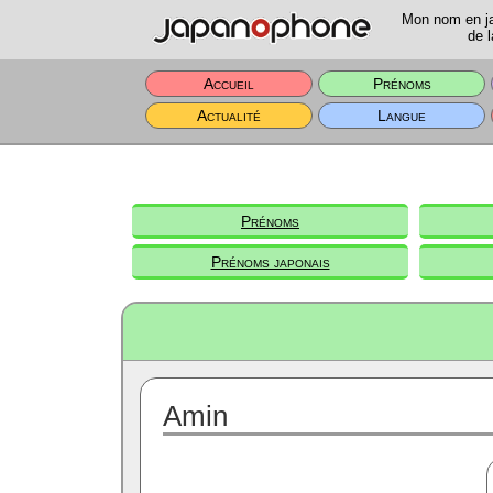
Mon nom en jap
de l
Accueil
Prénoms
Actualité
Langue
Prénoms
Prénoms japonais
Amin