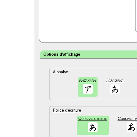
Options d'affichage
Alphabet
Katakana
Hiragana
Police d'écriture
Cursive stricte
Cursive r