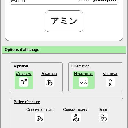
Options d'affichage
Alphabet
Orientation
Katakana
Hiragana
Horizontal
Vertical
Police d'écriture
Cursive stricte
Cursive rapide
Sérif