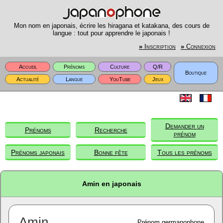
Mon nom en japonais, écrire les hiragana et katakana, des cours de
langue : tout pour apprendre le japonais !
»
Inscription
»
Connexion
Accueil
Prénoms
Culture
Q/R
Boutique
Actualité
Langue
YouTube
Jeux
Demander un
Prénoms
Recherche
prénom
Prénoms japonais
Bonne fête
Tous les prénoms
Amin en japonais
Amin
Prénom germanophone