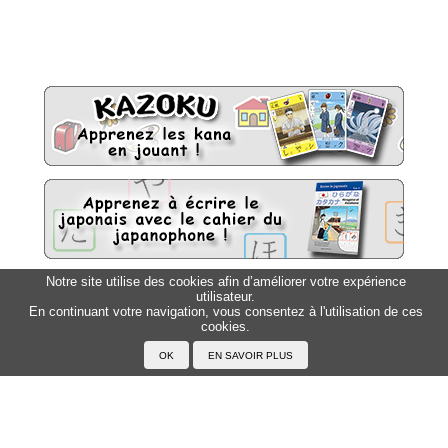
Notre site utilise des cookies afin d’améliorer votre expérience
utilisateur.
Sitemap
Top △
En continuant votre navigation, vous consentez à l'utilisation de ces
cookies.
Accueil
F.A.Q.
A propos du Japanophone
Mentions légales
Votre profil