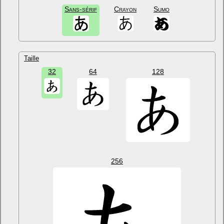
Sans-sérif
Crayon
Sumo
Taille
32
64
128
256