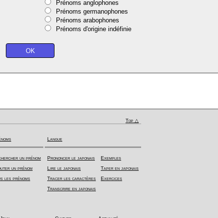
Prénoms anglophones
Prénoms germanophones
Prénoms arabophones
Prénoms d'origine indéfinie
Top △
énoms
Langue
hercher un prénom
Prononcer le japonais
Exemples
uter un prénom
Lire le japonais
Taper en japonais
s les prénoms
Tracer les caractères
Exercices
Transcrire en japonais