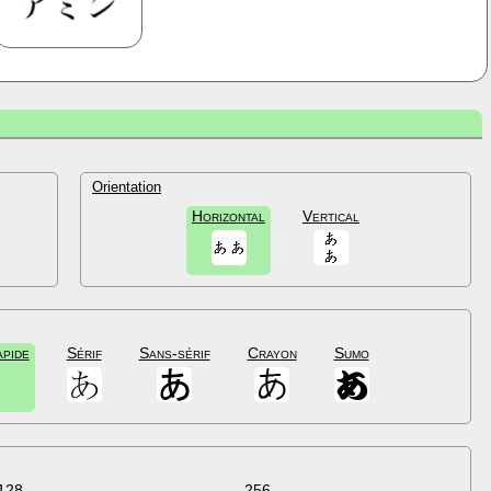
Orientation
Horizontal
Vertical
apide
Sérif
Sans-sérif
Crayon
Sumo
128
256