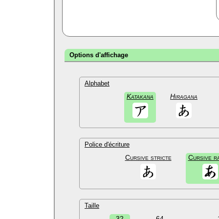
Options d'affichage
Alphabet
Katakana
Hiragana
Police d'écriture
Cursive stricte
Cursive r
Taille
32
64