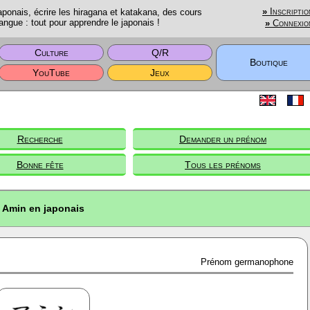
onais, écrire les hiragana et katakana, des cours
»
Inscriptio
angue : tout pour apprendre le japonais !
»
Connexio
Culture
Q/R
Boutique
YouTube
Jeux
Recherche
Demander un prénom
Bonne fête
Tous les prénoms
Amin en japonais
Prénom germanophone