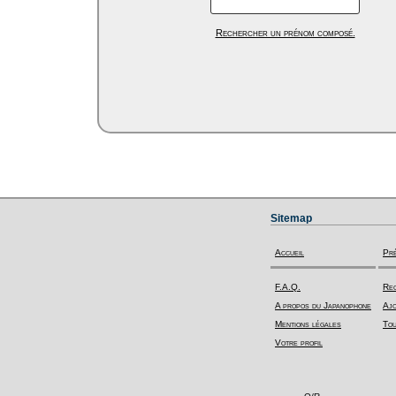
Rechercher un prénom composé.
Sitemap
Accueil
Pr
F.A.Q.
Rec
A propos du Japanophone
Ajo
Mentions légales
Tou
Votre profil