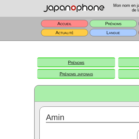
Mon nom en jap
de l
Accueil
Prénoms
Actualité
Langue
Prénoms
Prénoms japonais
Amin