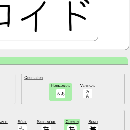
Orientation
Horizontal
Vertical
apide
Sérif
Sans-sérif
Crayon
Sumo