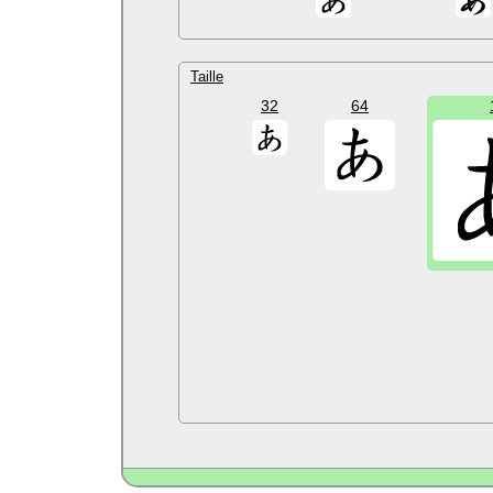
Taille
32
64