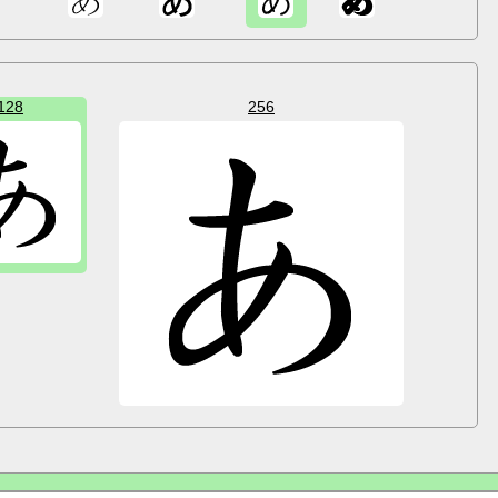
128
256