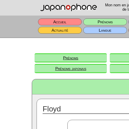
Mon nom en jap
de l
Accueil
Prénoms
Actualité
Langue
Prénoms
Prénoms japonais
Floyd