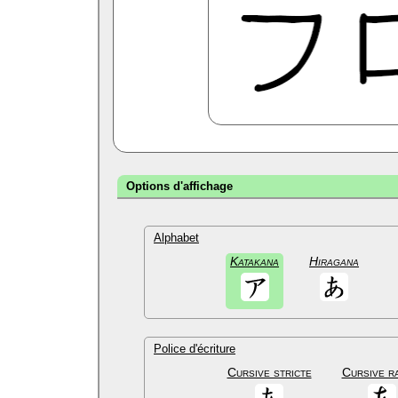
Options d'affichage
Alphabet
Katakana
Hiragana
Police d'écriture
Cursive stricte
Cursive r