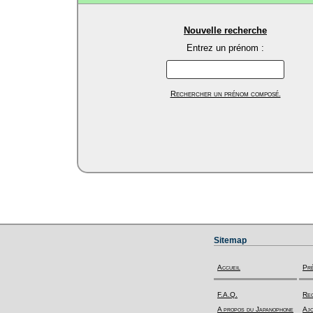
Nouvelle recherche
Entrez un prénom :
Rechercher un prénom composé.
Sitemap
Accueil
Pr
F.A.Q.
Rec
A propos du Japanophone
Ajo