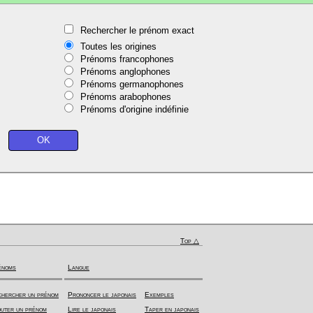
Rechercher le prénom exact
Toutes les origines
Prénoms francophones
Prénoms anglophones
Prénoms germanophones
Prénoms arabophones
Prénoms d'origine indéfinie
Top △
énoms
Langue
hercher un prénom
Prononcer le japonais
Exemples
uter un prénom
Lire le japonais
Taper en japonais