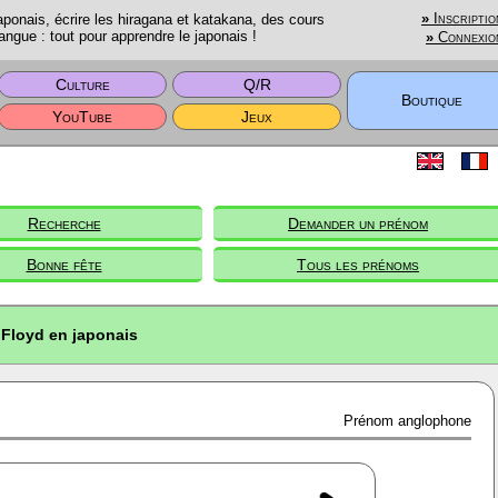
onais, écrire les hiragana et katakana, des cours
»
Inscriptio
angue : tout pour apprendre le japonais !
»
Connexio
Culture
Q/R
Boutique
YouTube
Jeux
Recherche
Demander un prénom
Bonne fête
Tous les prénoms
Floyd en japonais
Prénom anglophone