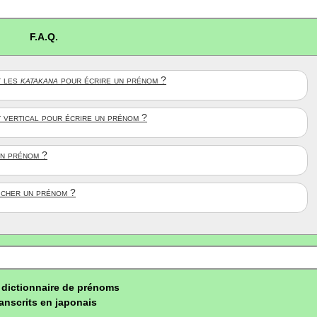
F.A.Q.
 les
katakana
pour écrire un prénom ?
t vertical pour écrire un prénom ?
un prénom ?
ficher un prénom ?
dictionnaire de prénoms
ranscrits en japonais