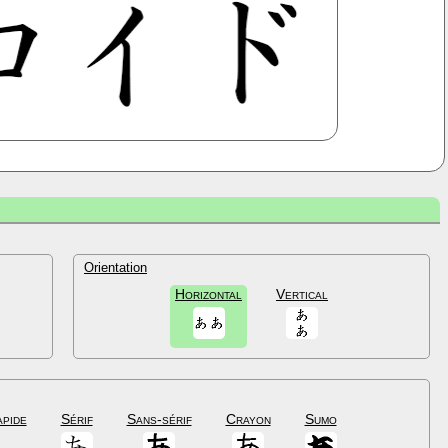
Orientation
Horizontal
Vertical
apide
Sérif
Sans-sérif
Crayon
Sumo