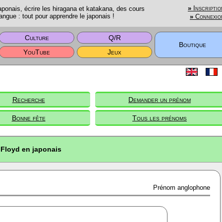
onais, écrire les hiragana et katakana, des cours
»
Inscriptio
angue : tout pour apprendre le japonais !
»
Connexio
Culture
Q/R
Boutique
YouTube
Jeux
Recherche
Demander un prénom
Bonne fête
Tous les prénoms
Floyd en japonais
Prénom anglophone