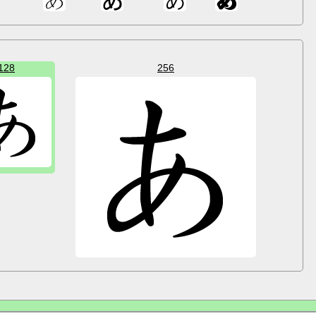
128
256