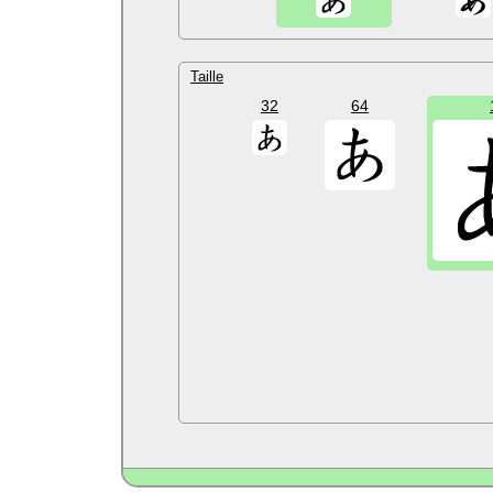
Taille
32
64