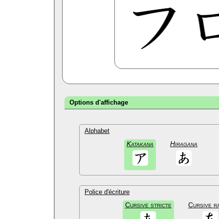
Options d'affichage
Alphabet
Katakana
Hiragana
Police d'écriture
Cursive stricte
Cursive r