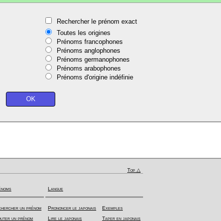
Rechercher le prénom exact
Toutes les origines
Prénoms francophones
Prénoms anglophones
Prénoms germanophones
Prénoms arabophones
Prénoms d'origine indéfinie
Top △
énoms
Langue
hercher un prénom
Prononcer le japonais
Exemples
uter un prénom
Lire le japonais
Taper en japonais