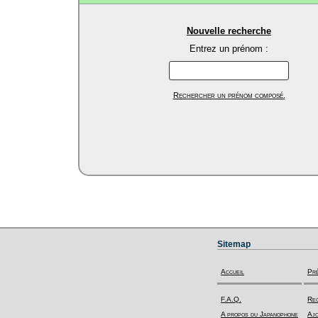
Nouvelle recherche
Entrez un prénom :
Rechercher un prénom composé.
Sitemap
Accueil
Pr
F.A.Q.
Rec
A propos du Japanophone
Ajo