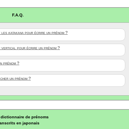
F.A.Q.
 les
katakana
pour écrire un prénom ?
t vertical pour écrire un prénom ?
un prénom ?
ficher un prénom ?
dictionnaire de prénoms
ranscrits en japonais