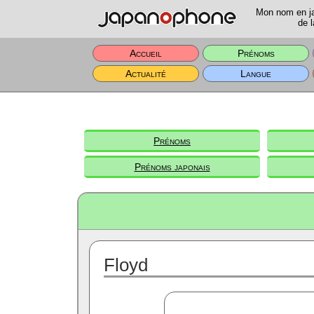
Mon nom en jap
de l
Accueil
Prénoms
Actualité
Langue
Prénoms
Prénoms japonais
Floyd