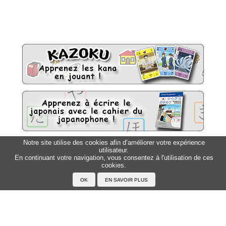
Notre site utilise des cookies afin d’améliorer votre expérience
utilisateur.
Sitemap
Top △
En continuant votre navigation, vous consentez à l'utilisation de ces
cookies.
Accueil
F.A.Q.
A propos du Japanophone
Mentions légales
Votre profil