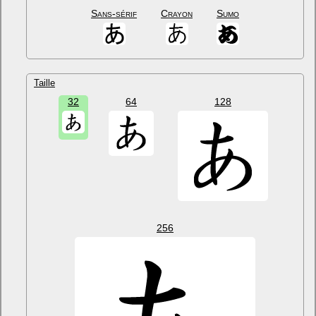
Sans-sérif
Crayon
Sumo
Taille
32
64
128
256