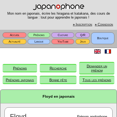
Mon nom en japonais, écrire les hiragana et katakana, des cours de
langue : tout pour apprendre le japonais !
»
Inscription
»
Connexion
Accueil
Prénoms
Culture
Q/R
Boutique
Actualité
Langue
YouTube
Jeux
Demander un
Prénoms
Recherche
prénom
Prénoms japonais
Bonne fête
Tous les prénoms
Floyd en japonais
Floyd
Prénom anglophone