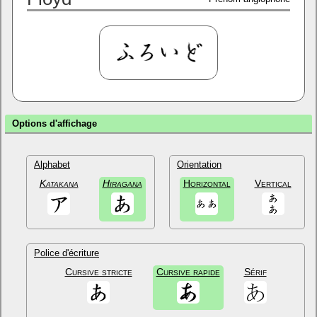
Options d'affichage
Alphabet
Orientation
Katakana
Hiragana
Horizontal
Vertical
Police d'écriture
Cursive stricte
Cursive rapide
Sérif