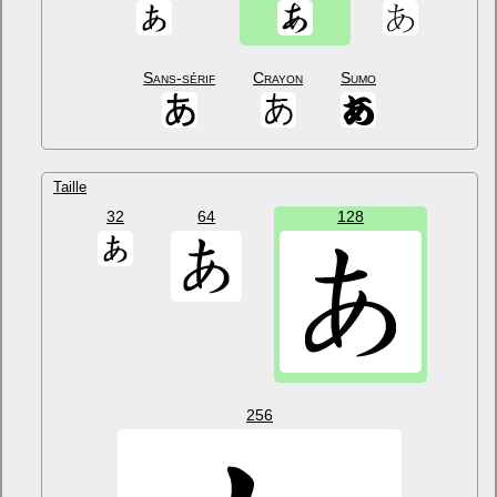
Sans-sérif
Crayon
Sumo
Taille
32
64
128
256