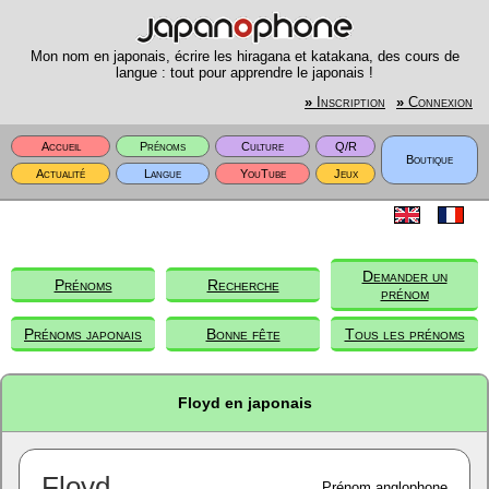
Mon nom en japonais, écrire les hiragana et katakana, des cours de
langue : tout pour apprendre le japonais !
»
Inscription
»
Connexion
Accueil
Prénoms
Culture
Q/R
Boutique
Actualité
Langue
YouTube
Jeux
Demander un
Prénoms
Recherche
prénom
Prénoms japonais
Bonne fête
Tous les prénoms
Floyd en japonais
Floyd
Prénom anglophone