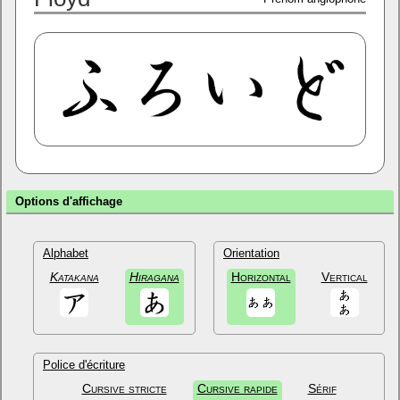
Options d'affichage
Alphabet
Orientation
Katakana
Hiragana
Horizontal
Vertical
Police d'écriture
Cursive stricte
Cursive rapide
Sérif