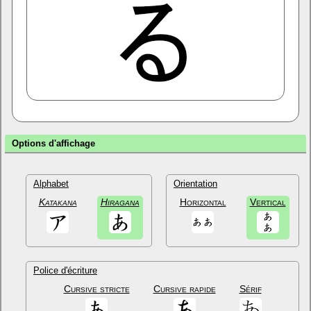
Options d'affichage
Alphabet
Orientation
Katakana
Hiragana
Horizontal
Vertical
Police d'écriture
Cursive stricte
Cursive rapide
Sérif