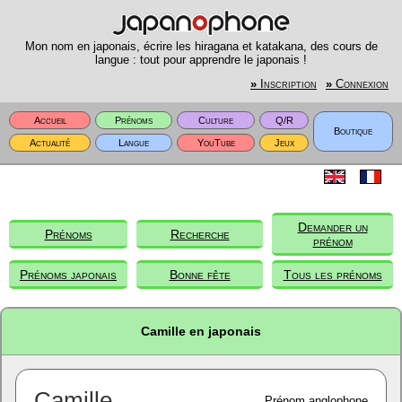
Mon nom en japonais, écrire les hiragana et katakana, des cours de
langue : tout pour apprendre le japonais !
»
Inscription
»
Connexion
Accueil
Prénoms
Culture
Q/R
Boutique
Actualité
Langue
YouTube
Jeux
Demander un
Prénoms
Recherche
prénom
Prénoms japonais
Bonne fête
Tous les prénoms
Camille en japonais
Camille
Prénom anglophone