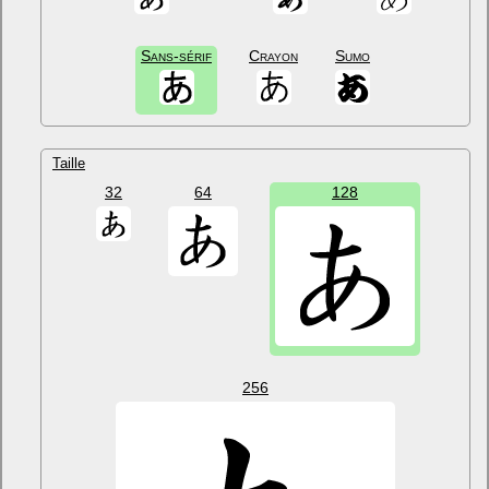
Sans-sérif
Crayon
Sumo
Taille
32
64
128
256