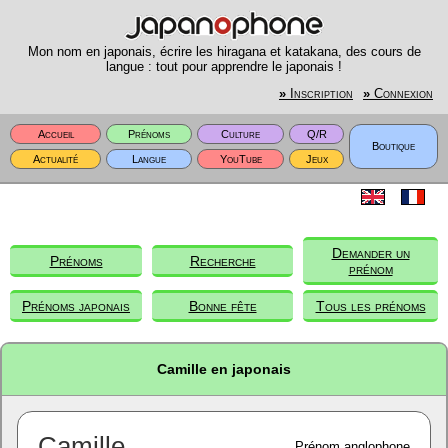
Mon nom en japonais, écrire les hiragana et katakana, des cours de
langue : tout pour apprendre le japonais !
»
Inscription
»
Connexion
Accueil
Prénoms
Culture
Q/R
Boutique
Actualité
Langue
YouTube
Jeux
Demander un
Prénoms
Recherche
prénom
Prénoms japonais
Bonne fête
Tous les prénoms
Camille en japonais
Camille
Prénom anglophone