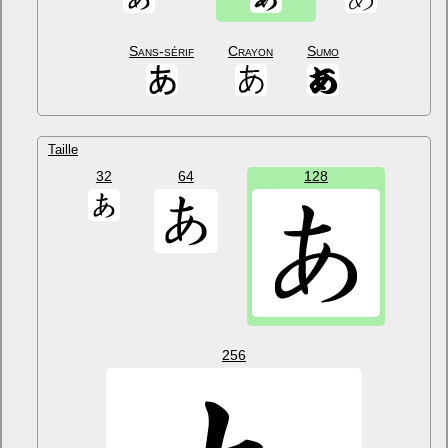
Sans-sérif
Crayon
Sumo
Taille
32
64
128
256