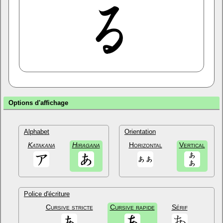
Options d'affichage
Alphabet
Orientation
Katakana
Hiragana
Horizontal
Vertical
Police d'écriture
Cursive stricte
Cursive rapide
Sérif